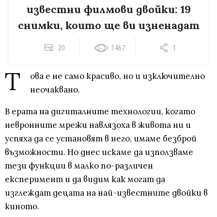
известни филмови двойки: 19
снимки, които ще ви изненадат
20
1467
1
Т
ова е не само красиво, но и изключително
неочаквано.
В ерата на дигиталните технологии, когато
невронните мрежи навлязоха в живота ни и
успяха да се установят в него, имаме безброй
възможности. Но днес искаме да използваме
тези функции в малко по-различен
експеримент и да видим как могат да
изглеждат децата на най-известните двойки в
киното.