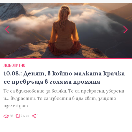
ЛЮБОПИТНО
10.08.: Денят, в който малката крачка
се превръща в голяма промяна
Те са вдъхновение за всички. Те са прекрасни, уверени
и... възрастни. Те са известни в цял свят, защото
изглеждат…
85
2 мин
0