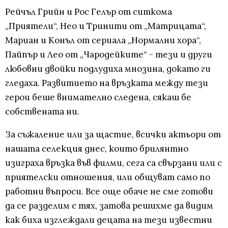
Рейчъл Грийн и Рос Гелър от ситкома
„Приятели“, Нео и Тринити от „Матрицата“,
Мариан и Конъл от сериала „Нормални хора“,
Пайпър и Лео от „Чародейките“ - тези и други
любовни двойки подлудиха мнозина, докато ги
гледаха. Развитието на връзката между тези
герои беше внимателно следена, сякаш бе
собствената ни.
За съжаление или за щастие, всички актьори от
нашата селекция днес, които брилянтно
изиграха връзка във филми, сега са свързани или с
приятелски отношения, или общуват само по
работни въпроси. Все още обаче не сме готови
да се разделим с тях, затова решихме да видим
как биха изглеждали децата на тези известни