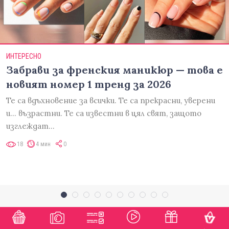
ИНТЕРЕСНО
Забрави за френския маникюр — това е
новият номер 1 тренд за 2026
Те са вдъхновение за всички. Те са прекрасни, уверени
и... възрастни. Те са известни в цял свят, защото
изглеждат…
18
4 мин
0