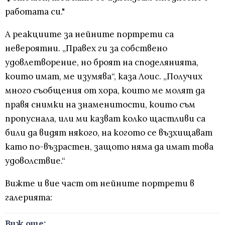
работата си."
А реакциите за нейните портрети са
невероятни. „Правех ги за собствено
удовлетворение, но броят на споделянията,
които имат, ме изумява“, каза Лоис. „Получих
много съобщения от хора, които ме молят да
правя снимки на знаменитости, които съм
пропуснала, или ми казват колко щастливи са
били да видят някого, на когото се възхищават
като по-възрастен, защото няма да имат това
удоволствие.“
Вижте и вие част от нейните портрети в
галерията:
Виж още: