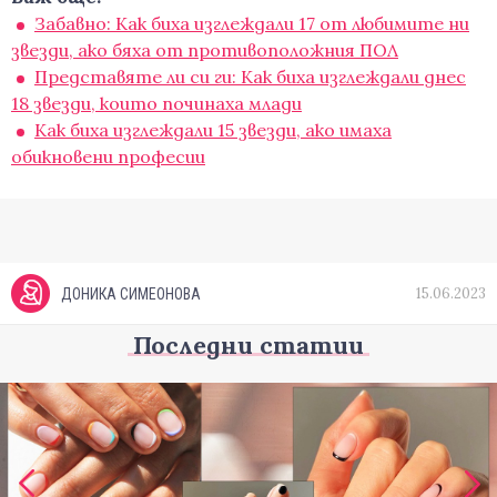
Забавно: Как биха изглеждали 17 от любимите ни
звезди, ако бяха от противоположния ПОЛ
Представяте ли си ги: Как биха изглеждали днес
18 звезди, които починаха млади
Как биха изглеждали 15 звезди, ако имаха
обикновени професии
15.06.2023
ДОНИКА СИМЕОНОВА
Последни статии