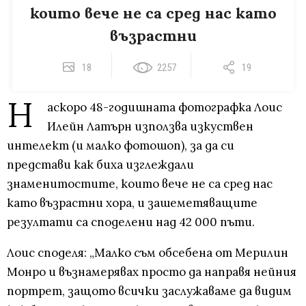
които вече не са сред нас като
възрастни
18
2257
19
Н
аскоро 48-годишната фотографка Лоис
Илейн Латърн използва изкуствен
интелект (и малко фотошоп), за да си
представи как биха изглеждали
знаменитостите, които вече не са сред нас
като възрастни хора, и зашеметяващите
резултати са споделени над 42 000 пъти.
Лоис споделя: „Малко съм обсебена от Мерилин
Монро и възнамерявах просто да направя нейния
портрет, защото всички заслужаваме да видим