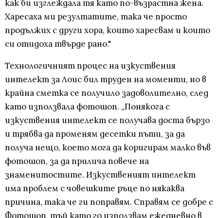
как би изглеждала тя като по-възрастна жена.
Харесаха ми резултатите, така че просто
продължих с други хора, които харесвам и които
си отидоха твърде рано."
Технологичният процес на изкуствения
интелект за Лоис бил труден на моменти, но в
крайна сметка се получило задоволително, след
като използвала фотошоп. „Понякога с
изкуствения интелект се получава доста бързо
и трябва да променям десетки пъти, за да
получа нещо, което мога да коригирам малко във
фотошоп, за да прилича повече на
знаменитостите. Изкуственият интелект
има проблем с човешките ръце по някаква
причина, така че ги поправям. Справям се добре с
Фотошоп, тъй като го използвам ежедневно в