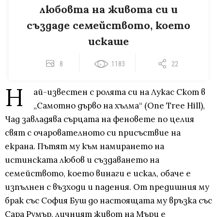
любовта на живота си и
създаде семейството, което
искаше
8
1183
22
Н
ай-известен с ролята си на Лукас Скот в
„Самотно дърво на хълма“ (One Tree Hill),
Чад завладява сърцата на феновете по целия
свят с очарователното си присъствие на
екрана. Пътят му към намирането на
истинската любов и създаването на
семейството, което винаги е искал, обаче е
изпълнен с възходи и падения. От предишния му
брак със София Буш до настоящата му връзка със
Сара Румър, личният живот на Мъри е