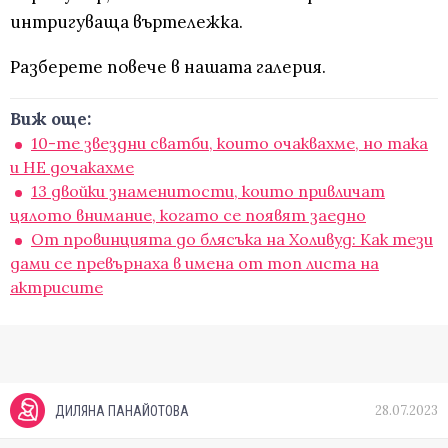
интригуваща въртележка.
Разберете повече в нашата галерия.
Виж още:
10-те звездни сватби, които очаквахме, но така
и НЕ дочакахме
13 двойки знаменитости, които привличат
цялото внимание, когато се появят заедно
От провинцията до блясъка на Холивуд: Как тези
дами се превърнаха в имена от топ листа на
актрисите
28.07.2023
ДИЛЯНА ПАНАЙОТОВА