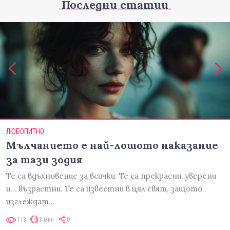
Последни статии
ЛЮБОПИТНО
Мълчанието е най-лошото наказание
за тази зодия
Те са вдъхновение за всички. Те са прекрасни, уверени
и... възрастни. Те са известни в цял свят, защото
изглеждат…
113
3 мин
0