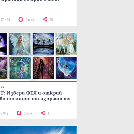
117 463
0 мин
20
ОВЕ
Т: Избери ФЕЯ и открий
во послание ти изпраща тя
16 912
6 мин
1