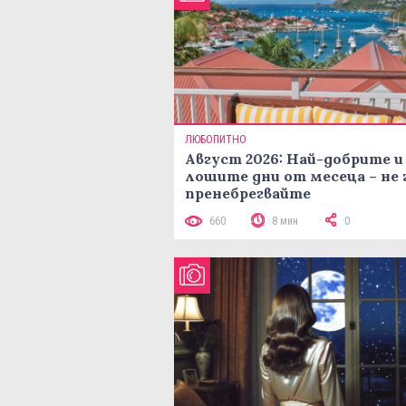
ЛЮБОПИТНО
Август 2026: Най-добрите и
лошите дни от месеца – не 
пренебрегвайте
660
8 мин
0