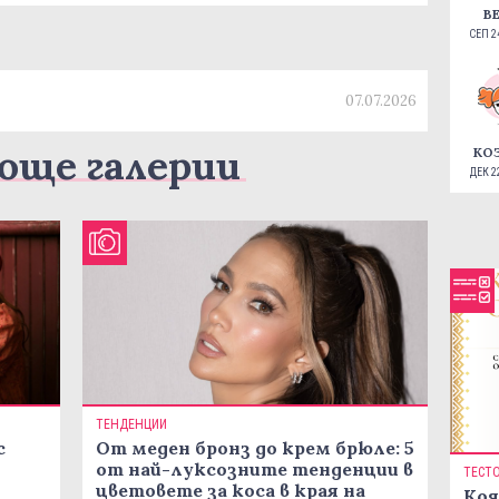
В
СЕП 24
07.07.2026
още галерии
КО
ДЕК 22
ТЕНДЕНЦИИ
с
От меден бронз до крем брюле: 5
от най-луксозните тенденции в
ТЕСТ
цветовете за коса в края на
Коя