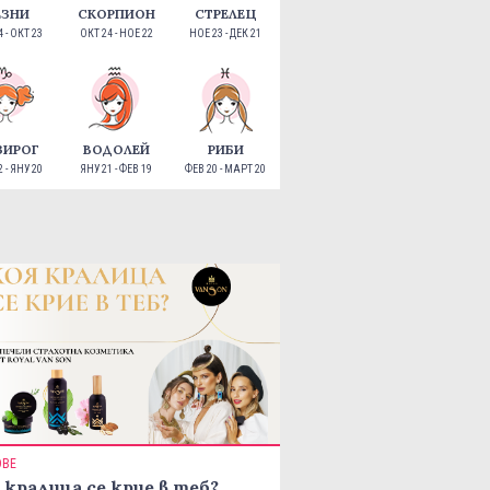
ЕЗНИ
СКОРПИОН
СТРЕЛЕЦ
 - ОКТ 23
ОКТ 24 - НОЕ 22
НОЕ 23 - ДЕК 21
ЗИРОГ
ВОДОЛЕЙ
РИБИ
 - ЯНУ 20
ЯНУ 21 - ФЕВ 19
ФЕВ 20 - МАРТ 20
ОВЕ
 кралица се крие в теб?