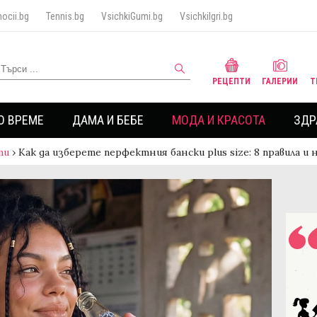
ocii.bg
Tennis.bg
VsichkiGumi.bg
VsichkiIgri.bg
РЕЦЕПТИ
ГАЛЕРИИ
Т
О ВРЕМЕ
ДАМА И БЕБЕ
МОДА И КРАСОТА
ЗДР
ти
›
Как да изберете перфектния бански plus size: 8 правила и