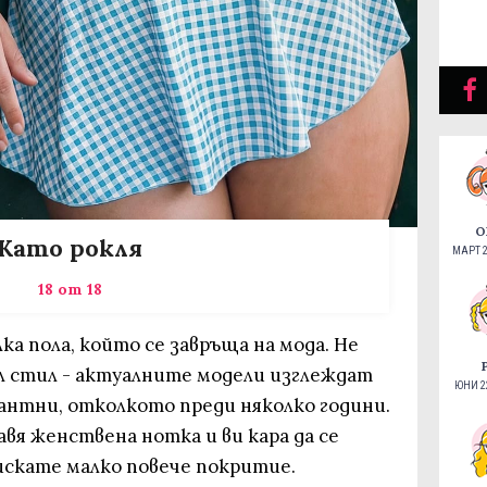
О
Като рокля
МАРТ 2
18 от 18
ка пола, който се завръща на мода. Не
ял стил - актуалните модели изглеждат
ЮНИ 22
гантни, отколкото преди няколко години.
авя женствена нотка и ви кара да се
искате малко повече покритие.