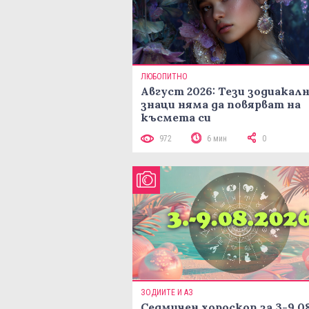
ЛЮБОПИТНО
Август 2026: Тези зодиакал
знаци няма да повярват на
късмета си
972
6 мин
0
ЗОДИИТЕ И АЗ
Седмичен хороскоп за 3-9.08