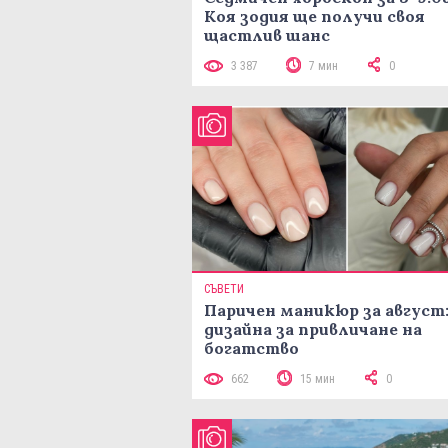
Коя зодия ще получи своя
щастлив шанс
3 387
7 мин
0
СЪВЕТИ
Паричен маникюр за август:
дизайна за привличане на
богатство
662
15 мин
0