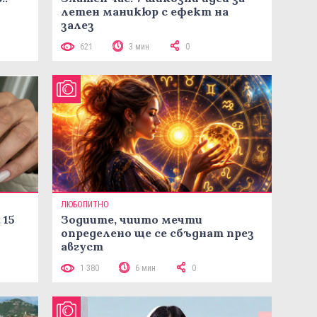
летен маникюр с ефект на
залез
621
3 мин
0
ЛЮБОПИТНО
 15
Зодиите, чиито мечти
определено ще се сбъднат през
август
1 380
6 мин
0