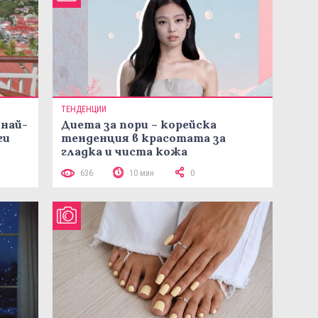
ТЕНДЕНЦИИ
 най-
Диета за пори – корейска
ги
тенденция в красотата за
гладка и чиста кожа
636
10 мин
0