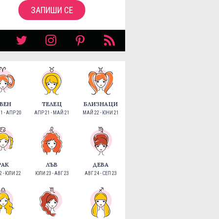
ЗАПИШИ СЕ
ВЕН
ТЕЛЕЦ
БЛИЗНАЦИ
1 - АПР 20
АПР 21 - МАЙ 21
МАЙ 22 - ЮНИ 21
РАК
ЛЪВ
ДЕВА
 - ЮЛИ 22
ЮЛИ 23 - АВГ 23
АВГ 24 - СЕП 23