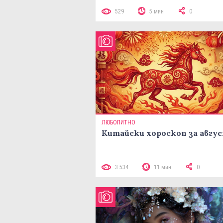
529
5 мин
0
ЛЮБОПИТНО
Китайски хороскоп за авгу
3 534
11 мин
0