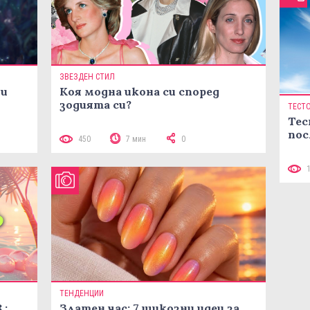
ЗВЕЗДЕН СТИЛ
ни
Коя модна икона си според
зодията си?
ТЕСТ
Тес
пос
450
7 мин
0
ТЕНДЕНЦИИ
.:
Златен час: 7 шикозни идеи за