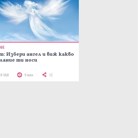
ОВЕ
т: Избери ангел и виж какво
лание ти носи
18 968
9 мин
12