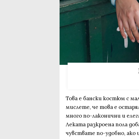
Това е бански костюм с мал
мислете, че това е остар
много по-лаконични и еле
Леката разкроена пола доб
чувствате по-удобно, ако 