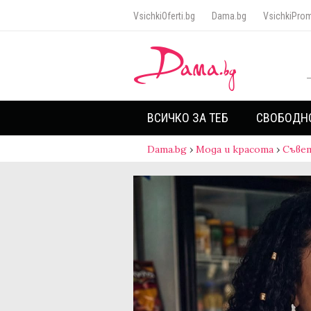
VsichkiOferti.bg
Dama.bg
VsichkiProm
ВСИЧКО ЗА ТЕБ
СВОБОДН
Dama.bg
›
Мода и красота
›
Съве