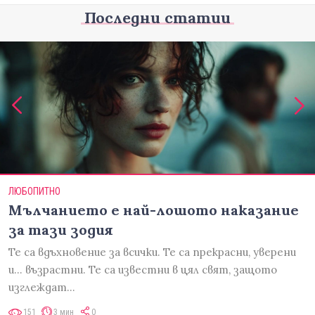
Последни статии
ЛЮБОПИТНО
Мълчанието е най-лошото наказание
за тази зодия
Те са вдъхновение за всички. Те са прекрасни, уверени
и... възрастни. Те са известни в цял свят, защото
изглеждат…
151
3 мин
0