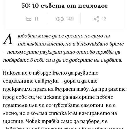
50: 10 съвета от психолог
11
1431
12
Л
юбовта може да се срещне не само на
неочаквано място, но и в неочаквано време
– психолозите разказат защо отново трябва да
повярвате в себе си и да се доверите на съдбата.
Никога не е твърде късно да развиете
социалните си връзки – дори и да сте
прекрачили прага на възраст табу. Да признаете
пред себе си, че искате да намерите повече
приятели или че се чувствате самотни, не е
лесно, но е голяма стъпка към намирането на
щастие. Човек трябва само да разбере, че