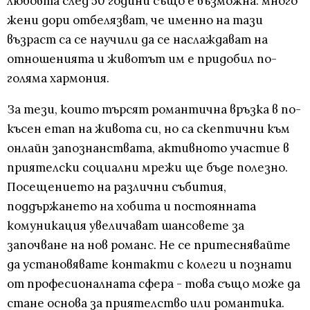
любовта след 50 години също е възможна: много
жени дори отбелязват, че именно на тази
възраст са се научили да се наслаждават на
отношенията и животът им е придобил по-
голяма хармония.
За тези, които търсят романтична връзка в по-
късен етап на живота си, но са скептични към
онлайн запознанствата, активното участие в
приятелски социални мрежи ще бъде полезно.
Посещението на различни събития,
поддържането на хобита и постоянната
комуникация увеличават шансовете за
започване на нов романс. Не се притеснявайте
да установявате контакти с колеги и познати
от професионалната сфера - това също може да
стане основа за приятелство или романтика.