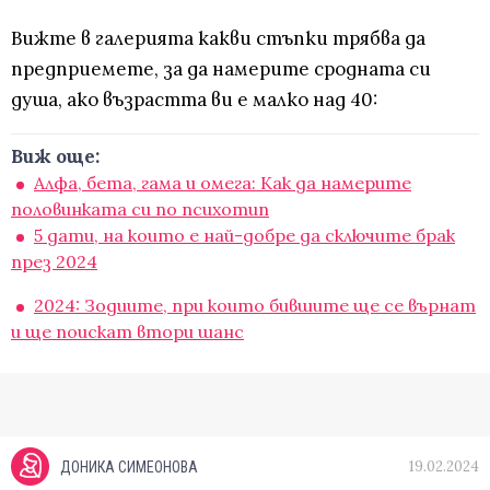
Вижте в галерията какви стъпки трябва да
предприемете, за да намерите сродната си
душа, ако възрастта ви е малко над 40:
Виж още:
Алфа, бета, гама и омега: Как да намерите
половинката си по психотип
5 дати, на които е най-добре да сключите брак
през 2024
2024: Зодиите, при които бившите ще се върнат
и ще поискат втори шанс
19.02.2024
ДОНИКА СИМЕОНОВА