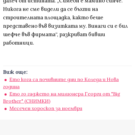
далеч от истината. „Симеон е мамино синче.
Никога не сме видели да се бъхти на
строителната площадка, както беше
представено във визитката му. Винаги си е бил
шефче във фирмата“, разкриват бивши
работници.
Виж още:
Ето кога са почивните дни по Коледа и Нова
година
Ето го гаджето на милионера Георги от "Big
Brother" (СНИМКИ)
Месечен хороскоп за ноември