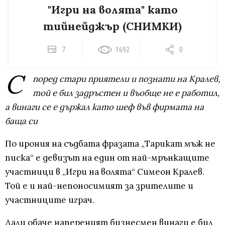
"Игри на волята" като
тийнейджър (СНИМКИ)
7
1692
0
С
поред стари приятели и познати на Кралев,
той е бил задръстен и въобще не е работил,
а винаги се е държал като шеф във фирмата на
баща си
По ирония на съдбата фразата „Тарикат мъж не
писка“ е девизът на един от най-мрънкащите
участници в „Игри на волята“ Симеон Кралев.
Той е и най-непоносимият за зрителите и
участниците играч.
Дали обаче напереният бизнесмен винаги е бил