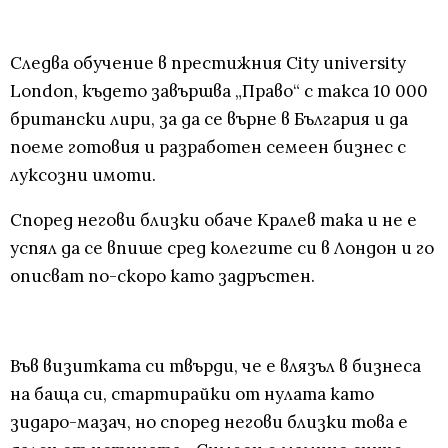
Следва обучение в престижния City university
London, където завършва „Право“ с такса 10 000
британски лири, за да се върне в България и да
поеме готовия и разработен семеен бизнес с
луксозни имоти.
Според негови близки обаче Кралев така и не е
успял да се впише сред колегите си в Лондон и го
описват по-скоро като задръстен.
Във визитката си твърди, че е влязъл в бизнеса
на баща си, стартирайки от нулата като
зидаро-мазач, но според негови близки това е