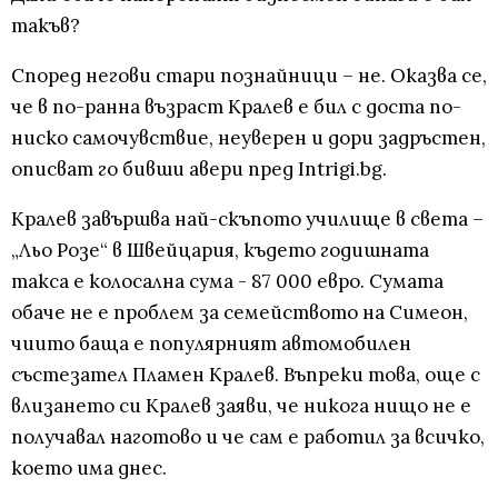
такъв?
Според негови стари познайници – не. Оказва се,
че в по-ранна възраст Кралев е бил с доста по-
ниско самочувствие, неуверен и дори задръстен,
описват го бивши авери пред Intrigi.bg.
Кралев завършва най-скъпото училище в света –
„Льо Розе“ в Швейцария, където годишната
такса е колосална сума - 87 000 евро. Сумата
обаче не е проблем за семейството на Симеон,
чиито баща е популярният автомобилен
състезател Пламен Кралев. Въпреки това, още с
влизането си Кралев заяви, че никога нищо не е
получавал наготово и че сам е работил за всичко,
което има днес.