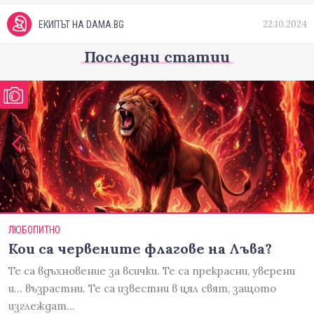
22.10.2024
ЕКИПЪТ НА DAMA.BG
Последни статии
ЛЮБОПИТНО
Кои са червените флагове на Лъва?
Те са вдъхновение за всички. Те са прекрасни, уверени
и... възрастни. Те са известни в цял свят, защото
изглеждат…