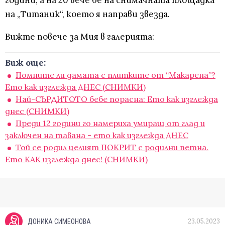
години, а на 20 вече бе на снимачната площадка
на „Титаник“, което я направи звезда.
Вижте повече за Мия в галерията:
Виж още:
Помните ли дамата с плитките от “Макарена”?
Ето как изглежда ДНЕС (СНИМКИ)
Най-СЪРДИТОТО бебе порасна: Ето как изглежда
днес (СНИМКИ)
Преди 12 години го намериха умиращ от глад и
заключен на тавана - ето как изглежда ДНЕС
Той се родил целият ПОКРИТ с родилни петна.
Ето КАК изглежда днес! (СНИМКИ)
23.05.2023
ДОНИКА СИМЕОНОВА