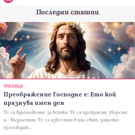
Последни статии
ПРАЗНИЦИ
Преображение Господне е: Ето кой
празнува имен ден
Те са вдъхновение за всички. Те са прекрасни, уверени
и... възрастни. Те са известни в цял свят, защото
изглеждат…