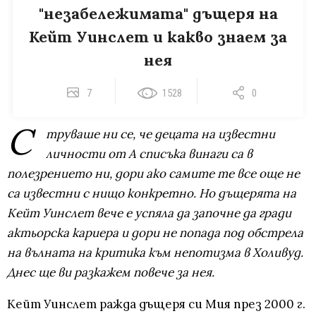
"незабележимата" дъщеря на
Кейт Уинслет и какво знаем за
нея
7
1528
0
С
труваше ни се, че децата на известни
личности от А списъка винаги са в
полезрението ни, дори ако самите те все още не
са известни с нищо конкретно. Но дъщерята на
Кейт Уинслет вече е успяла да започне да гради
актьорска кариера и дори не попада под обстрела
на вълната на критика към непотизма в Холивуд.
Днес ще ви разкажем повече за нея.
Кейт Уинслет ражда дъщеря си Мия през 2000 г.