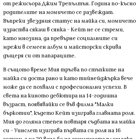
от режисьора Джим Трепълтън. Година по-късно
родителите на момичето се развеждат.
Въпреки звездния статус на майка си, момичето
израства сякаш в сянка - Кейт не се стреми,
като мнозина, да превърне социалните си
мрежи в семеен албум и майсторски скрива
дъщеря си от папараците.
В същото време Мия тръгва по стъпките на
майка си доста рано и като тийнейджърка вече
може да се похвали с професионални успехи. В
света на киното дебютира на 14-годишна
възраст, появявайки се във филма "Малки
бъркотии", където Кейт изиграва главната роля.
Мия до голяма степен повтаря съдбата на майка
си - Уинслет изиграва първата си роля на 16