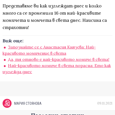
Представяме ви как изглеждат днес и колко
много са се променили 16 от най-красивите
момичета и момчета в света днес. Наисина са
страхотни!
Виж още:
Запознайте се с Анастасия Князева: Най-
красивото момиченце в света
Да, тя отново е най-красивото момиче в света!
Най-красивото момиче в света порасна: Ето как
изглежда днес
09.11.2021
МАРИЯ СТОЯНОВА