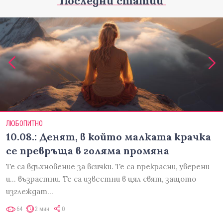
Последни статии
ЛЮБОПИТНО
10.08.: Денят, в който малката крачка
се превръща в голяма промяна
Те са вдъхновение за всички. Те са прекрасни, уверени
и... възрастни. Те са известни в цял свят, защото
изглеждат…
64
2 мин
0