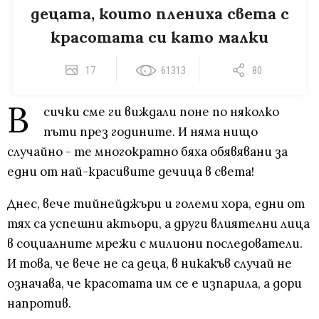
децата, които плениха света с
красотата си като малки
17
61313
80
В
сички сме ги виждали поне по няколко
пъти през годините. И няма нищо
случайно - те многократно бяха обявявани за
едни от най-красивите дечица в света!
Днес, вече тийнейджъри и големи хора, едни от
тях са успешни актьори, а други влиятелни лица
в социалните мрежи с милиони последователи.
И това, че вече не са деца, в никакъв случай не
означава, че красотата им се е изпарила, а дори
напротив.