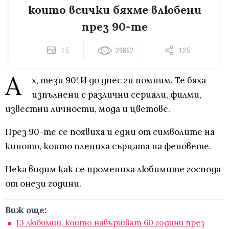
които всички бяхме влюбени
през 90-те
15
29862
125
А
х, тези 90! И до днес ги помним. Те бяха
изпълнени с различни сериали, филми,
известни личности, мода и цветове.
През 90-те се появиха и едни от символите на
киното, които плениха сърцата на феновете.
Нека видим как се промениха любимите господа
от онези години.
Виж още:
13 любимци, които навършват 60 години през