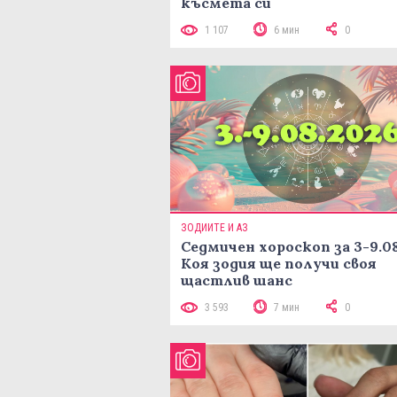
късмета си
1 107
6 мин
0
ЗОДИИТЕ И АЗ
Седмичен хороскоп за 3-9.08
Коя зодия ще получи своя
щастлив шанс
3 593
7 мин
0