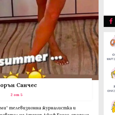
О
МАРТ 2
орън Санчес
ЮНИ 22
2 от 5
Еми“ телевизионна журналистка и