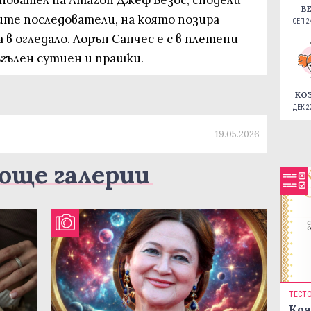
сновател на Amazon Джеф Безос, сподели
В
ите последователи, на която позира
СЕП 24
 в огледало. Лорън Санчес е с в плетени
ъгълен сутиен и прашки.
КО
ДЕК 22
19.05.2026
още галерии
ТЕСТ
Коя