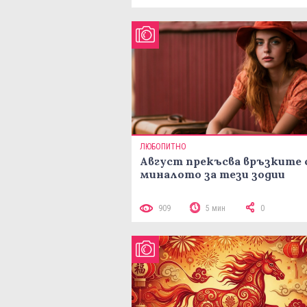
ЛЮБОПИТНО
Август прекъсва връзките 
миналото за тези зодии
909
5 мин
0