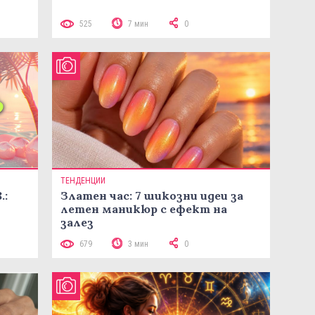
525
7 мин
0
ТЕНДЕНЦИИ
.:
Златен час: 7 шикозни идеи за
летен маникюр с ефект на
залез
679
3 мин
0