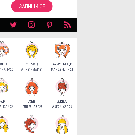
ЗАПИШИ СЕ
ВЕН
ТЕЛЕЦ
БЛИЗНАЦИ
1 - АПР 20
АПР 21 - МАЙ 21
МАЙ 22 - ЮНИ 21
РАК
ЛЪВ
ДЕВА
 - ЮЛИ 22
ЮЛИ 23 - АВГ 23
АВГ 24 - СЕП 23