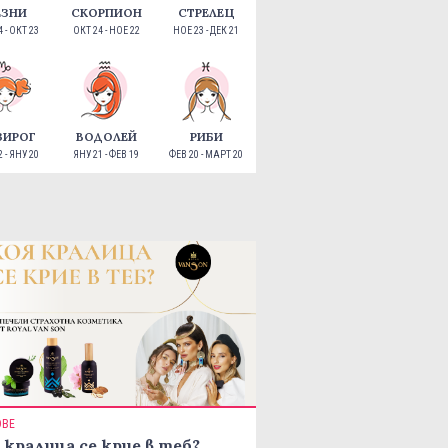
ЕЗНИ
СКОРПИОН
СТРЕЛЕЦ
 - ОКТ 23
ОКТ 24 - НОЕ 22
НОЕ 23 - ДЕК 21
ЗИРОГ
ВОДОЛЕЙ
РИБИ
 - ЯНУ 20
ЯНУ 21 - ФЕВ 19
ФЕВ 20 - МАРТ 20
ОВЕ
 кралица се крие в теб?