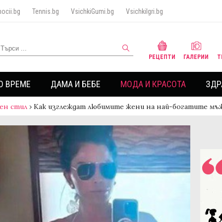
ocii.bg
Tennis.bg
VsichkiGumi.bg
VsichkiIgri.bg
РЕЦЕПТИ
ГАЛЕРИИ
Т
О ВРЕМЕ
ДАМА И БЕБЕ
МОДА И КРАСОТА
ЗДР
ен стил
›
Как изглеждат любимите жени на най-богатите мъж