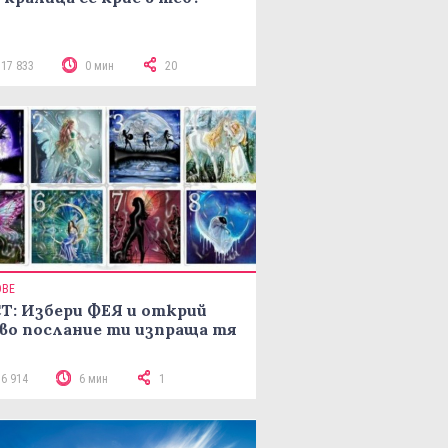
117 833
0 мин
20
ОВЕ
Т: Избери ФЕЯ и открий
во послание ти изпраща тя
16 914
6 мин
1