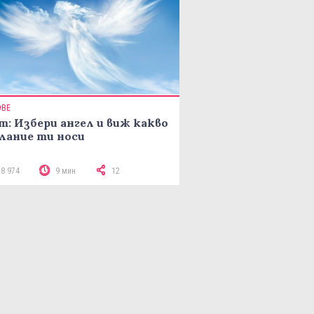
ОВЕ
т: Избери ангел и виж какво
лание ти носи
18 974
9 мин
12