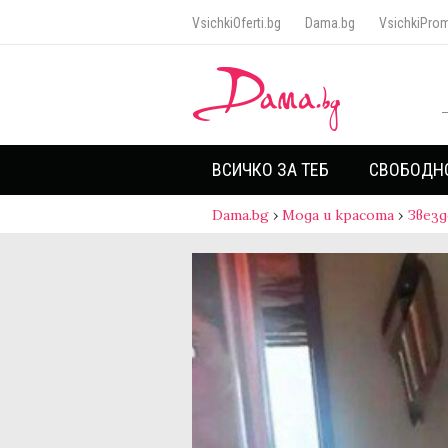
VsichkiOferti.bg
Dama.bg
VsichkiProm
ВСИЧКО ЗА ТЕБ
СВОБОДН
Dama.bg
›
Мода и красота
›
Звезд