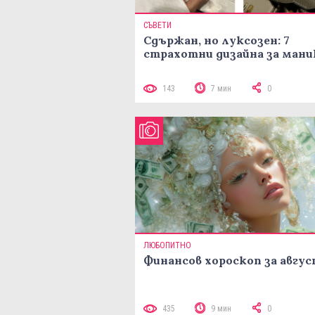
СЪВЕТИ
Сдържан, но луксозен: 7
страхотни дизайна за ман
143
7 мин
0
ЛЮБОПИТНО
Финансов хороскоп за авгу
435
9 мин
0