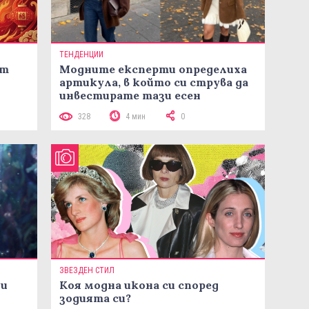
ТЕНДЕНЦИИ
ст
Модните експерти определиха
артикула, в който си струва да
инвестирате тази есен
328
4 мин
0
ЗВЕЗДЕН СТИЛ
ни
Коя модна икона си според
зодията си?