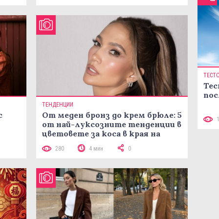
ТЕСТ
Тес
пос
ТЕНДЕНЦИИ
с
От меден бронз до крем брюле: 5
от най-луксозните тенденции в
цветовете за коса в края на
лятото
280
4 мин
0