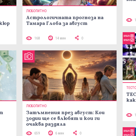
ЛЮБОПИТНО
Астрологичната прогноза на
икюр
Тамара Глоба за август
168
14 мин
0
ТЕСТ
ТЕС
как
ЛЮБОПИТНО
ст
Затъмнения през август: Кои
зодии ще се влюбят и кои ги
очаква раздяла
659
6 мин
0