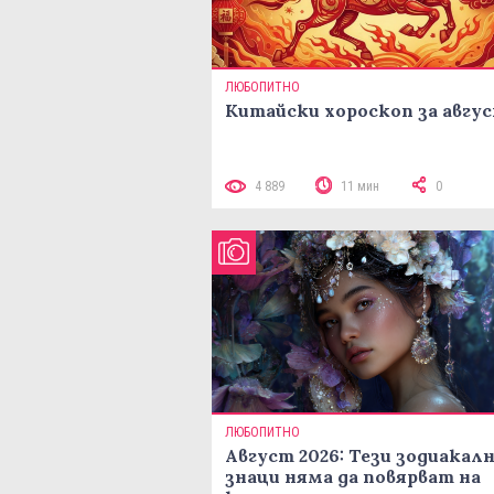
ЛЮБОПИТНО
Китайски хороскоп за авгу
4 889
11 мин
0
ЛЮБОПИТНО
Август 2026: Тези зодиакал
знаци няма да повярват на