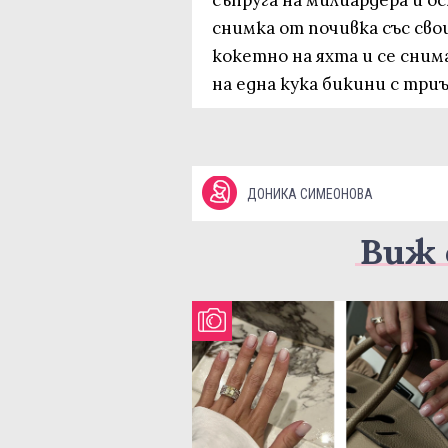
съпруга на милиардера и о
снимка от почивка със сво
кокетно на яхта и се снима
на една кука бикини с три
ДОНИКА СИМЕОНОВА
Виж 