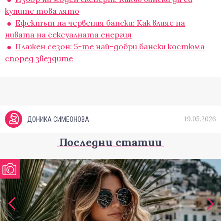
купите това лято
Ефектът на червения бански: Как влияе на
нивата на сексуалната енергия
Плажен сезон: 5-те най-добри бански костюма
според звездите
19.05.2026
ДОНИКА СИМЕОНОВА
Последни статии