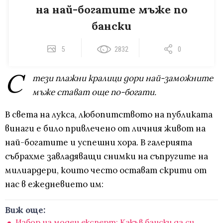
на най-богатите мъже по
бански
5
2832
0
С
тези плажни кралици дори най-заможните
мъже стават още по-богати.
В света на лукса, любопитството на публиката
винаги е било привлечено от личния живот на
най-богатите и успешни хора. В галерията
събрахме завладяващи снимки на съпругите на
милиардери, които често остават скрити от
нас в ежедневието им:
Виж още:
Избор на моден експерт: Какъв бански да си