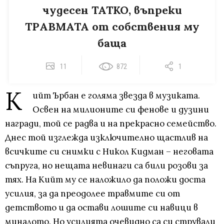
чудесен ТАТКО, въпреки
ТРАВМАТА от собствения му
баща
11
872
1
К
ийт Ърбан е голяма звезда в музиката.
Освен на милионите си фенове и дузини
награди, той се радва и на прекрасно семейство.
Днес той изглежда изключително щастлив на
всичките си снимки с Никол Кидман – неговата
съпруга, но нещата невинаги са били розови за
тях. На Кийт му се наложило да положи доста
усилия, за да преодолее травмите си от
детството и да остави лошите си навици в
миналото. Но усилията очевидно са си стрували