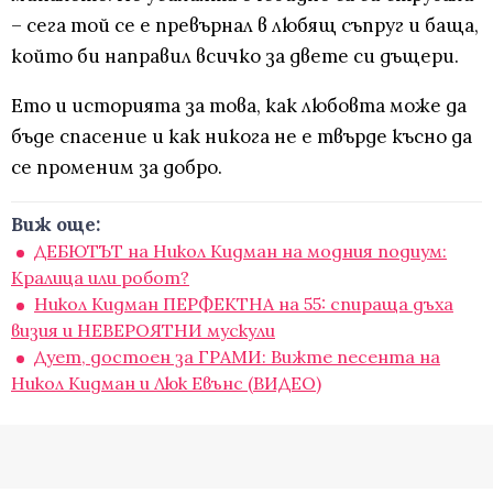
– сега той се е превърнал в любящ съпруг и баща,
който би направил всичко за двете си дъщери.
Ето и историята за това, как любовта може да
бъде спасение и как никога не е твърде късно да
се променим за добро.
Виж още:
ДЕБЮТЪТ на Никол Кидман на модния подиум:
Кралица или робот?
Никол Кидман ПЕРФЕКТНА на 55: спираща дъха
визия и НЕВЕРОЯТНИ мускули
Дует, достоен за ГРАМИ: Вижте песента на
Никол Кидман и Люк Евънс (ВИДЕО)