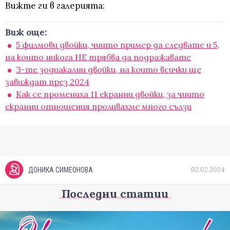
Вижте ги в галерията:
Виж още:
5 филмови двойки, чиито пример да следвате и 5,
на които никога НЕ трябва да подражавате
З-те зодиакални двойки, на които всички ще
завиждат през 2024
Как се промениха 11 екранни двойки, за чиито
екранни отношения проливахме много сълзи
02.02.2024
ДОНИКА СИМЕОНОВА
Последни статии