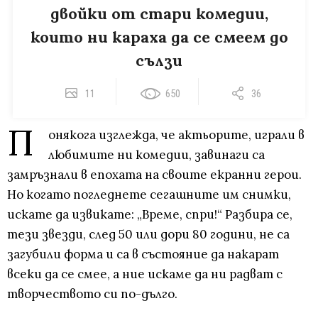
двойки от стари комедии,
които ни караха да се смеем до
сълзи
11
650
36
П
онякога изглежда, че актьорите, играли в
любимите ни комедии, завинаги са
замръзнали в епохата на своите екранни герои.
Но когато погледнете сегашните им снимки,
искате да извикате: „Време, спри!“ Разбира се,
тези звезди, след 50 или дори 80 години, не са
загубили форма и са в състояние да накарат
всеки да се смее, а ние искаме да ни радват с
творчеството си по-дълго.