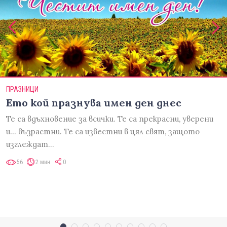
ПРАЗНИЦИ
Ето кой празнува имен ден днес
Те са вдъхновение за всички. Те са прекрасни, уверени
и... възрастни. Те са известни в цял свят, защото
изглеждат…
56
2 мин
0