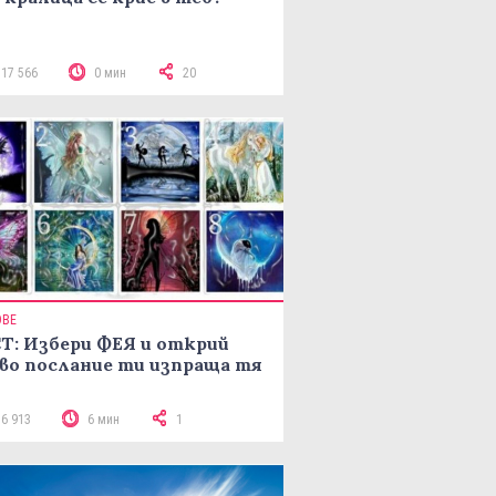
117 566
0 мин
20
ОВЕ
Т: Избери ФЕЯ и открий
во послание ти изпраща тя
16 913
6 мин
1