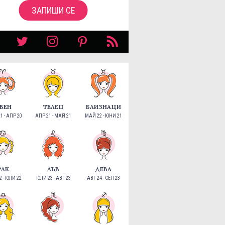
ЗАПИШИ СЕ
ВЕН
ТЕЛЕЦ
БЛИЗНАЦИ
1 - АПР 20
АПР 21 - МАЙ 21
МАЙ 22 - ЮНИ 21
РАК
ЛЪВ
ДЕВА
 - ЮЛИ 22
ЮЛИ 23 - АВГ 23
АВГ 24 - СЕП 23