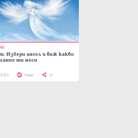
ОВЕ
т: Избери ангел и виж какво
лание ти носи
18 970
9 мин
12