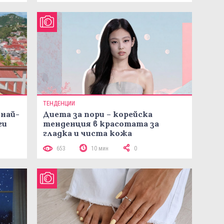
ТЕНДЕНЦИИ
 най-
Диета за пори – корейска
ги
тенденция в красотата за
гладка и чиста кожа
653
10 мин
0