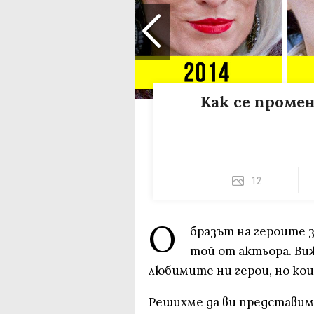
Как се промен
12
О
бразът на героите 
той от актьора. Ви
любимите ни герои, но кои
Решихме да ви представим 