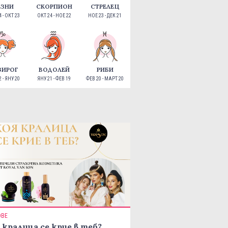
ЕЗНИ
СКОРПИОН
СТРЕЛЕЦ
 - ОКТ 23
ОКТ 24 - НОЕ 22
НОЕ 23 - ДЕК 21
ЗИРОГ
ВОДОЛЕЙ
РИБИ
 - ЯНУ 20
ЯНУ 21 - ФЕВ 19
ФЕВ 20 - МАРТ 20
ОВЕ
 кралица се крие в теб?