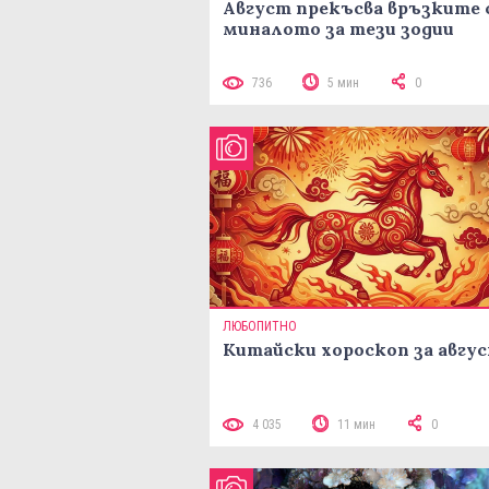
Август прекъсва връзките 
миналото за тези зодии
736
5 мин
0
ЛЮБОПИТНО
Китайски хороскоп за авгу
4 035
11 мин
0