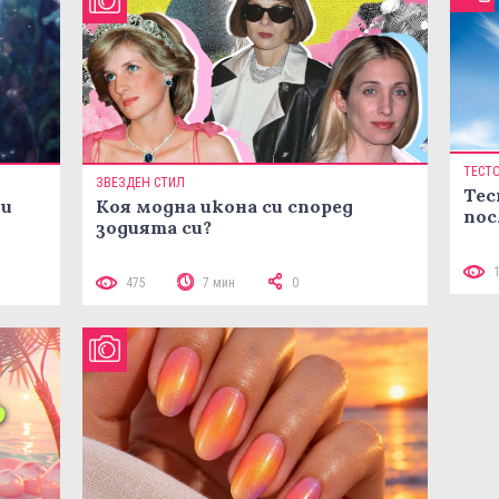
ТЕСТ
ЗВЕЗДЕН СТИЛ
Тес
ни
Коя модна икона си според
пос
зодията си?
475
7 мин
0