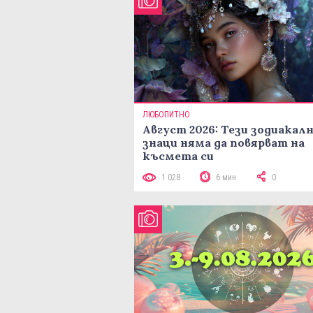
ЛЮБОПИТНО
Август 2026: Тези зодиакал
знаци няма да повярват на
късмета си
1 028
6 мин
0