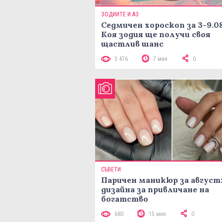
ЗОДИИТЕ И АЗ
Седмичен хороскоп за 3-9.08
Коя зодия ще получи своя
щастлив шанс
3 476
7 мин
0
СЪВЕТИ
Паричен маникюр за август:
дизайна за привличане на
богатство
680
15 мин
0