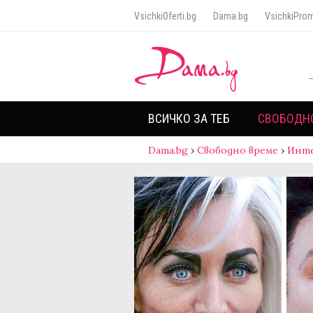
VsichkiOferti.bg
Dama.bg
VsichkiProm
ВСИЧКО ЗА ТЕБ
СВОБОДН
Dama.bg
›
Свободно време
›
Инт