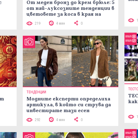
с
От меден бронз до крем брюле: 5
от най-луксозните тенденции в
цветовете за коса в края на
лятото
219
4 мин
0
ТЕСТ
ТЕНДЕНЦИИ
ТЕС
ст
Модните експерти определиха
как
артикула, в който си струва да
инвестирате тази есен
292
4 мин
0