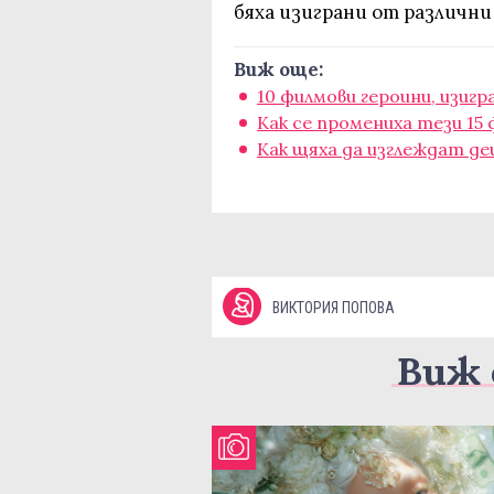
бяха изиграни от различни
Виж още:
10 филмови героини, изиг
Как се промениха тези 15
Как щяха да изглеждат де
ВИКТОРИЯ ПОПОВА
Виж 