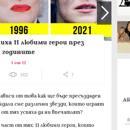
иха 11 любими герои през
годините
1 от 12
3322
7
зависи от това как ще бъде пресъздаден
АБ
ждали сме различни звезди, които играят
 от тях успяха да ни впечатлят?
част от тях: 11 любими герои, които