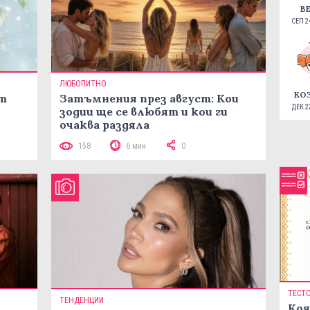
В
СЕП 24
ЛЮБОПИТНО
КО
ст
Затъмнения през август: Кои
ДЕК 22
зодии ще се влюбят и кои ги
очаква раздяла
158
6 мин
0
ТЕСТ
ТЕНДЕНЦИИ
Коя