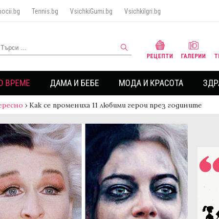
ocii.bg
Tennis.bg
VsichkiGumi.bg
VsichkiIgri.bg
РЕЦЕПТИ
ГАЛЕРИИ
Т
О ВРЕМЕ
ДАМА И БЕБЕ
МОДА И КРАСОТА
ЗДР
ересно
›
Как се промениха 11 любими герои през годините