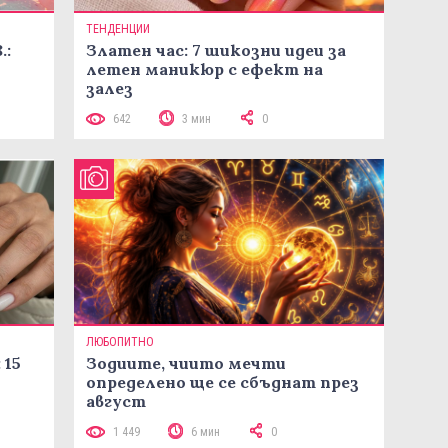
ТЕНДЕНЦИИ
.:
Златен час: 7 шикозни идеи за
летен маникюр с ефект на
залез
642
3 мин
0
ЛЮБОПИТНО
 15
Зодиите, чиито мечти
определено ще се сбъднат през
август
1 449
6 мин
0