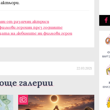
 актьори.
рани от различни актриси
 филмови героини през годините
цата на любимите ни филмови герои
О
МАРТ 2
22.03.2021
още галерии
ЮНИ 22