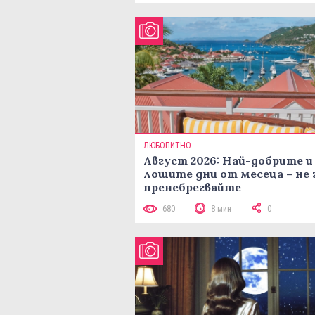
ЛЮБОПИТНО
Август 2026: Най-добрите и
лошите дни от месеца – не 
пренебрегвайте
680
8 мин
0