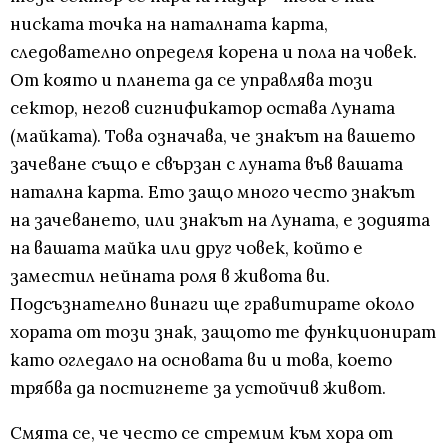
ниската точка на наталната карта,
следователно определя корена и пола на човек.
От която и планета да се управлява този
сектор, негов сигнификатор остава Луната
(майката). Това означава, че знакът на вашето
зачеване също е свързан с луната във вашата
натална карта. Ето защо много често знакът
на зачеването, или знакът на Луната, е зодията
на вашата майка или друг човек, който е
заместил нейната роля в живота ви.
Подсъзнателно винаги ще гравитирате около
хората от този знак, защото те функционират
като огледало на основата ви и това, което
трябва да постигнете за устойчив живот.
Смята се, че често се стремим към хора от