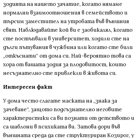
зодията на нашето зачатие, когато нямаме
нормални взаимоотношения в семейството и
търсим заместител на утробата във външния
свят. Наблюдавайте кой ви е заобикалял, когато
сте постъпвали в университет, ходили сте на
дълги пътувания в чужбина или когато сте били
„откъснати“ от дома си. Най-вероятно това са
хора от вашата зодия за плодовитост, които
несъзнателно сте привлекли в живота си.
Интересен факт
У дома често слагате маската на „знака за
зачеване“, защото подсъзнателно неговите
характеристики са ви познати от детството и
са шаблони в психиката ви. Затова дори във
външната среда да сте структуриран Козирог, у