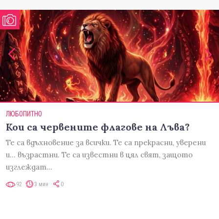
ЛЮБОПИТНО
Кои са червените флагове на Лъва?
Те са вдъхновение за всички. Те са прекрасни, уверени
и... възрастни. Те са известни в цял свят, защото
изглеждат…
92
3 мин
0