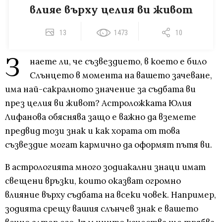
влияе върху целия ви живот
13
1473
10
З
наете ли, че съзвездието, в което е било
Слънцето в момента на вашето зачеване,
има най-сакралното значение за съдбата ви
през целия ви живот? Астроложката Юлия
Лифанова обяснява защо е важно да вземете
предвид този знак и как хората от това
съзвездие могат кармично да оформят пътя ви.
В астрологията много зодиакални знаци имат
свещени връзки, които оказват огромно
влияние върху съдбата на всеки човек. Например,
зодията срещу вашия слънчев знак е вашето