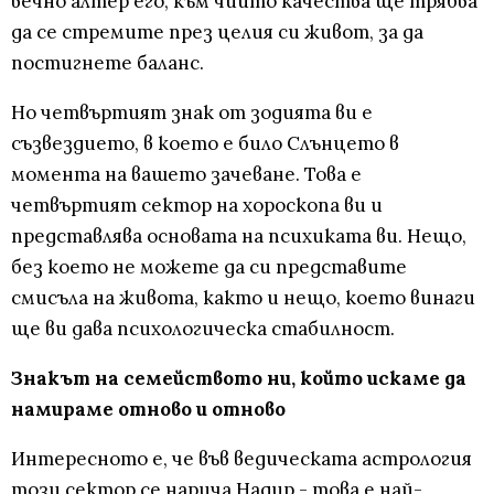
вечно алтер его, към чиито качества ще трябва
да се стремите през целия си живот, за да
постигнете баланс.
Но четвъртият знак от зодията ви е
съзвездието, в което е било Слънцето в
момента на вашето зачеване. Това е
четвъртият сектор на хороскопа ви и
представлява основата на психиката ви. Нещо,
без което не можете да си представите
смисъла на живота, както и нещо, което винаги
ще ви дава психологическа стабилност.
Знакът на семейството ни, който искаме да
намираме отново и отново
Интересното е, че във ведическата астрология
този сектор се нарича Надир - това е най-