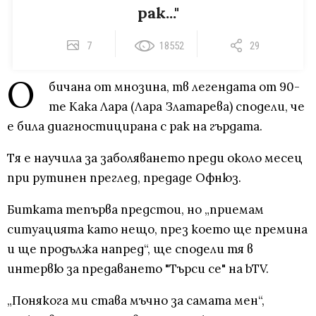
рак..."
7
18552
29
O
бичана от мнозина, тв легендата от 90-
те Кака Лара (Лара Златарева) сподели, че
е била диагностицирана с рак на гърдата.
Тя е научила за заболяването преди около месец
при рутинен преглед, предаде Офнюз.
Битката тепърва предстои, но „приемам
ситуацията като нещо, през което ще премина
и ще продължа напред“, ще сподели тя в
интервю за предаването "Търси се" на bTV.
„Понякога ми става мъчно за самата мен“,