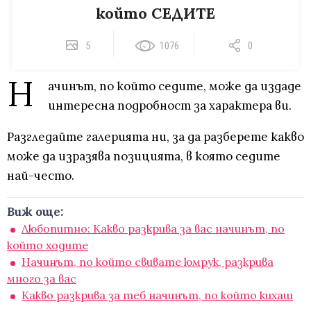
който СЕДИТЕ
5
1076
0
Н
ачинът, по който седите, може да издаде
интересна подробност за характера ви.
Разгледайте галерията ни, за да разберете какво
може да изразява позицията, в която седите
най-често.
Виж още:
Любопитно: Какво разкрива за вас начинът, по
който ходите
Начинът, по който свивате юмрук, разкрива
много за вас
Какво разкрива за теб начинът, по който кихаш