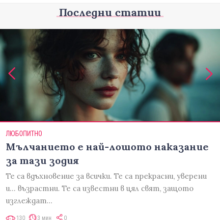
Последни статии
ЛЮБОПИТНО
Мълчанието е най-лошото наказание
за тази зодия
Те са вдъхновение за всички. Те са прекрасни, уверени
и... възрастни. Те са известни в цял свят, защото
изглеждат…
130
3 мин
0