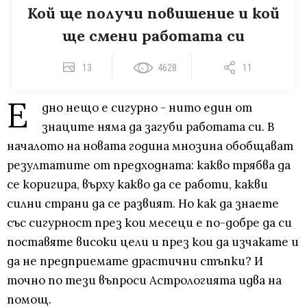
Кой ще получи повишение и кой
ще смени работата си
13
4628
11
Е
дно нещо е сигурно - нито един от
знаците няма да загуби работата си. В
началото на новата година мнозина обобщават
резултатите от предходната: какво трябва да
се коригира, върху какво да се работи, какви
силни страни да се развият. Но как да знаете
със сигурност през кои месеци е по-добре да си
поставяте високи цели и през кои да изчакате и
да не предприемате драстични стъпки? И
точно по тези въпроси Астрологията идва на
помощ.