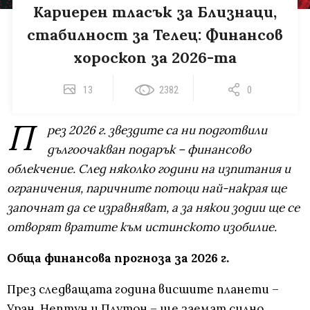
Кариерен тласък за Близнаци,
стабилност за Телец: Финансов
хороскоп за 2026-та
13
2382
0
П
рез 2026 г. звездите са ни подготвили
дългоочакван подарък – финансово
облекчение. След няколко години на изпитания и
ограничения, паричните потоци най-накрая ще
започнат да се изравняват, а за някои зодии ще се
отворят вратите към истинското изобилие.
Обща финансова прогноза за 2026 г.
През следващата година висшите планети –
Уран, Нептун и Плутон – ще заемат силно