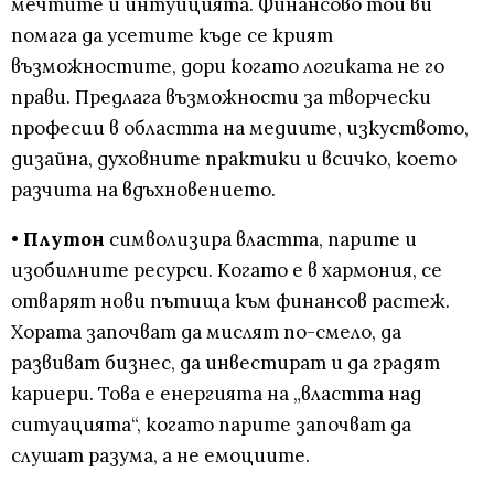
мечтите и интуицията. Финансово той ви
помага да усетите къде се крият
възможностите, дори когато логиката не го
прави. Предлага възможности за творчески
професии в областта на медиите, изкуството,
дизайна, духовните практики и всичко, което
разчита на вдъхновението.
•
Плутон
символизира властта, парите и
изобилните ресурси. Когато е в хармония, се
отварят нови пътища към финансов растеж.
Хората започват да мислят по-смело, да
развиват бизнес, да инвестират и да градят
кариери. Това е енергията на „властта над
ситуацията“, когато парите започват да
слушат разума, а не емоциите.