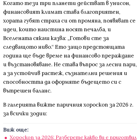
Когато тези три планети действат в унисон,
финансовият климат става благоприятен,
хората губят страха си от промяна, появяват се
идеи, които наистина носят печалба, и
Вселената сякаш казва: „Готови сте за
следващото ниво.“ Ето защо предстоящата
година ще бъде време на финансово прераждане
и възстановяване. Не става въпрос за лесни пари,
а за устойчив растеж, съзнателни решения и
способността да оформяте бъдещето си с
вътрешен баланс.
В галерията вижте паричния хороскоп за 2026 г.
за всички зодии:
Виж още:
Хороскоп за 2026: Разберете какво ви е приготвил