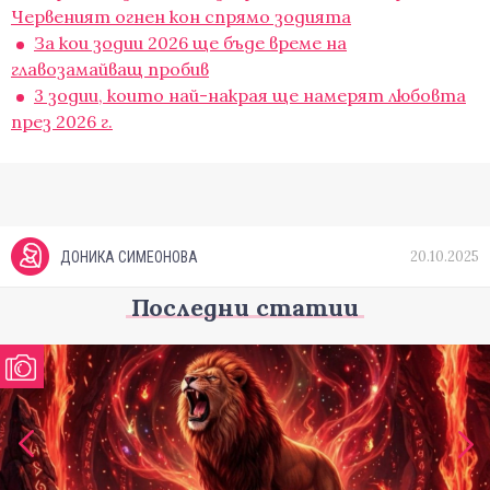
Червеният огнен кон спрямо зодията
За кои зодии 2026 ще бъде време на
главозамайващ пробив
3 зодии, които най-накрая ще намерят любовта
през 2026 г.
20.10.2025
ДОНИКА СИМЕОНОВА
Последни статии