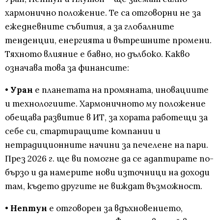
хармонично положение. Те са отговорни не за
ежедневните събития, а за глобалните
тенденции, енергията и вътрешните промени.
Тяхното влияние е бавно, но дълбоко. Какво
означава това за финансите:
•
Уран
е планетата на промяната, иновациите
и технологиите. Хармоничното му положение
обещава развитие в ИТ, за хората работещи за
себе си, стартиращите компании и
нетрадиционните начини за печелене на пари.
През 2026 г. ще ви помогне да се адаптирате по-
бързо и да намерите нови източници на доходи
там, където другите не виждат възможност.
•
Нептун
е отговорен за вдъхновението,