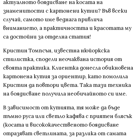
актуалното боядисване на косата на
знаменитости с картонени кутии? Във всеки
случай, самото име веднага привлича
вниманието, а практичността и красотата му
са достойни за отделна статия!
Кристин Томпсън, известна нюйоркска
стилистка, сподели неочаквана история от
своята практика. Клиентка донесла обикновена
картонена кутия за ориентир, като помолила
Кристин да повтори цвета. Така тази техника
на боядисване получила необичайното си име.
В зависимост от кутията, тя може да бъде
тъмно руса или светло кафява с приятен блясък
(косата и висококачественото боядисване
отразяват светлината, за разлика от самата