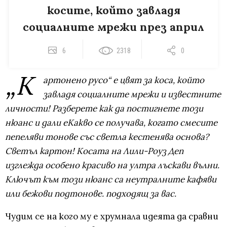
косите, който завладя
социалните мрежи през април
6
2318
0
„К
артонено русо“ е цвят за коса, който
завладя социалните мрежи и известните
личности! Разберете как да постигнете този
нюанс и дали еКакво се получава, когато смесите
пепеляви тонове със светла кестенява основа?
Светъл картон! Косата на Лили-Роуз Деп
изглежда особено красиво на ултра лъскави вълни.
Ключът към този нюанс са неутралните кафяви
или бежови подтонове. подходящ за вас.
Чудим се на кого му е хрумнала идеята да сравни