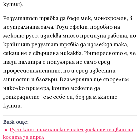
кутия).
Резултатът трябва да бъде мек, монохромен, в
неутралната гама. Този ефект, подобно на
мекото русо, изисква много прецизна работа, но
крайният резултат трябва да изглежда така,
сякаш не е свършена никаква. Интересното е, че
тази палитра е популярна не само сред
професионалистите, но и сред известни
личности и блогъри. В галерията ще споделим
няколко примера, които можете да
„откраднете“ със себе си, без да мъкнете
кутии:
Виж още:
Русо като шампанско е най-изисканият цвят на
косата за април