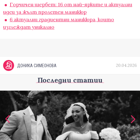
Горчичен шербет: 16 от най-ярките и актуални
идеи за жълт пролетен маникюр
6 актуални градиентни маникюра, които
изглеждат уникално
20.04.2026
ДОНИКА СИМЕОНОВА
Последни статии