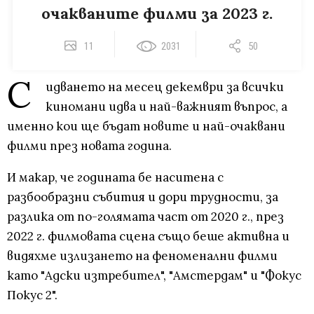
очакваните филми за 2023 г.
11
2031
50
С
идването на месец декември за всички
киномани идва и най-важният въпрос, а
именно кои ще бъдат новите и най-очаквани
филми през новата година.
И макар, че годината бе наситена с
разбообразни събития и дори трудности, за
разлика от по-голямата част от 2020 г., през
2022 г. филмовата сцена също беше активна и
видяхме излизането на феноменални филми
като "Адски изтребител", "Амстердам" и "Фокус
Покус 2".