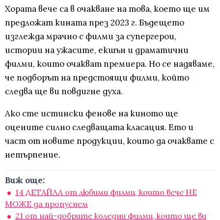
Хората вече са в очакване на това, което ще им
предложат кината през 2023 г. Бъдещето
изглежда мрачно с филми за супергерои,
истории на ужасите, екшън и драматични
филми, които очакват премиера. Но се надяваме,
че подборът на предстоящи филми, който
следва ще ви повдигне духа.
Ако сте истински фенове на киното ще
оцените силно следващата класация. Ето и
част от новите продукции, които да очаквате с
нетърпение.
Виж още:
14 ДЕТАЙЛА от любими филми, които вече НЕ
МОЖЕ да пропуснем
21 от най-добрите коледни филми, които ще ви