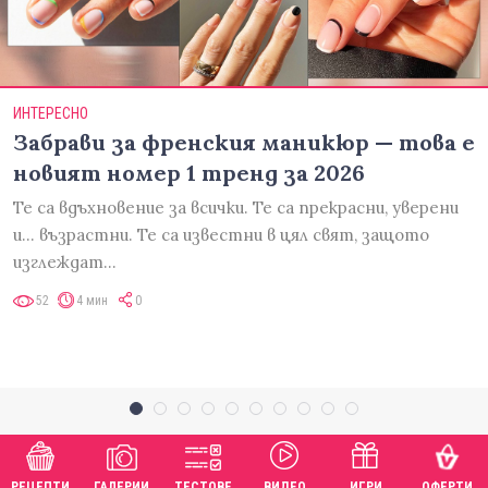
ИНТЕРЕСНО
Забрави за френския маникюр — това е
новият номер 1 тренд за 2026
Те са вдъхновение за всички. Те са прекрасни, уверени
и... възрастни. Те са известни в цял свят, защото
изглеждат…
52
4 мин
0
РЕЦЕПТИ
ГАЛЕРИИ
ТЕСТОВЕ
ВИДЕО
ИГРИ
ОФЕРТИ