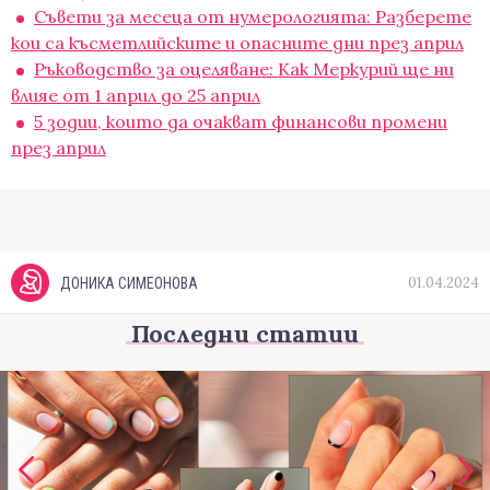
Съвети за месеца от нумерологията: Разберете
кои са късметлийските и опасните дни през април
Ръководство за оцеляване: Как Меркурий ще ни
влияе от 1 април до 25 април
5 зодии, които да очакват финансови промени
през април
01.04.2024
ДОНИКА СИМЕОНОВА
Последни статии