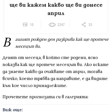
ще ви кажем какво ще ви донесе
април
10
2247
35
В
ашият рожден ден разкрива как ще протече
месецът ви.
Денят от месеца, в който сте родени, ясно
показва как ще протече месецът ви. Ако искате
да знаете какво да очаквате от април, тогава
всичко, което трябва да направите, е да видите
към кое число принадлежите.
Прочетете прогнозата си в галерията:
Виж още: