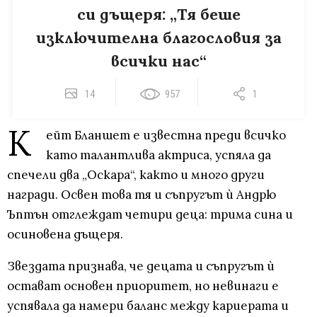
си дъщеря: „Тя беше
изключителна благословия за
всички нас“
14
957
1
К
ейт Бланшет е известна преди всичко
като талантлива актриса, успяла да
спечели два „Оскара“, както и много други
награди. Освен това тя и съпругът ѝ Андрю
Ъптън отглеждат четири деца: трима сина и
осиновена дъщеря.
Звездата признава, че децата и съпругът ѝ
остават основен приоритет, но невинаги е
успявала да намери баланс между кариерата и