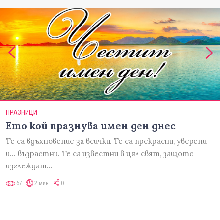
ПРАЗНИЦИ
Ето кой празнува имен ден днес
Те са вдъхновение за всички. Те са прекрасни, уверени
и... възрастни. Те са известни в цял свят, защото
изглеждат…
67
2 мин
0