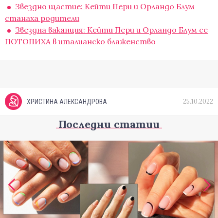
Звездно щастие: Кейти Пери и Орландо Блум
станаха родители
Звездна ваканция: Кейти Пери и Орландо Блум се
ПОТОПИХА в италианско блаженство
25.10.2022
ХРИСТИНА АЛЕКСАНДРОВА
Последни статии