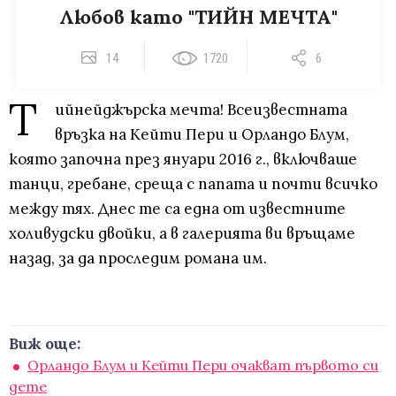
Любов като "ТИЙН МЕЧТА"
14
1720
6
Т
ийнейджърска мечта! Всеизвестната
връзка на Кейти Пери и Орландо Блум,
която започна през януари 2016 г., включваше
танци, гребане, среща с папата и почти всичко
между тях. Днес те са една от известните
холивудски двойки, а в галерията ви връщаме
назад, за да проследим романа им.
Виж още:
Орландо Блум и Кейти Пери очакват първото си
дете