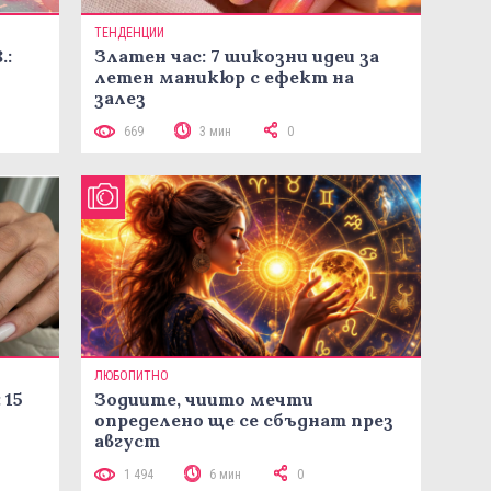
ТЕНДЕНЦИИ
.:
Златен час: 7 шикозни идеи за
летен маникюр с ефект на
залез
669
3 мин
0
ЛЮБОПИТНО
 15
Зодиите, чиито мечти
определено ще се сбъднат през
август
1 494
6 мин
0