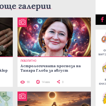
още галерии
О
МАРТ 2
ЛЮБОПИТНО
Астрологичната прогноза на
икюр
Тамара Глоба за август
90
14 мин
0
ЮНИ 22