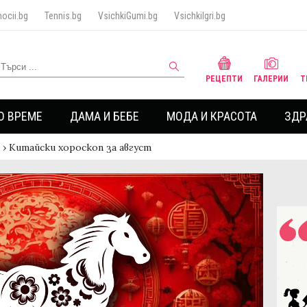
ocii.bg
Tennis.bg
VsichkiGumi.bg
VsichkiIgri.bg
РЕЦЕПТИ
ГАЛЕРИИ
Т
О ВРЕМЕ
ДАМА И БЕБЕ
МОДА И КРАСОТА
ЗДР
›
Китайски хороскоп за август