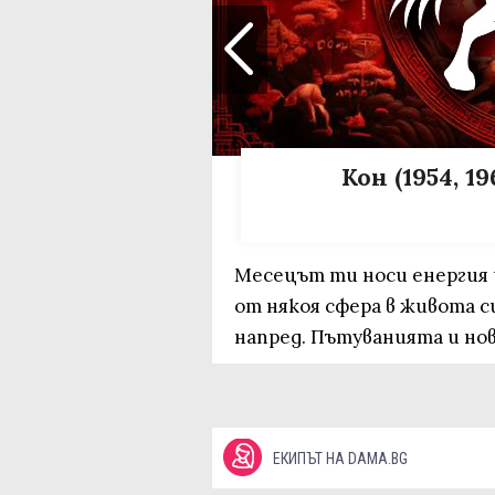
Кон (1954, 19
Месецът ти носи енергия и
от някоя сфера в живота с
напред. Пътуванията и но
ЕКИПЪТ НА DAMA.BG