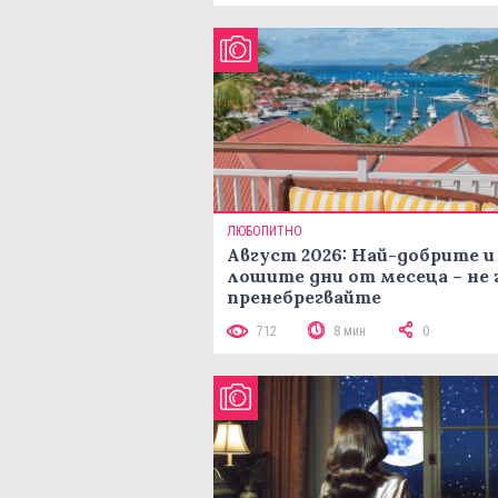
ЛЮБОПИТНО
Август 2026: Най-добрите и
лошите дни от месеца – не 
пренебрегвайте
712
8 мин
0