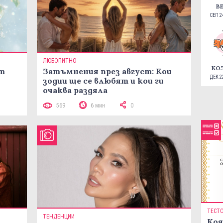
В
СЕП 24
ЛЮБОПИТНО
КО
ст
Затъмнения през август: Кои
ДЕК 22
зодии ще се влюбят и кои ги
очаква раздяла
569
6 мин
0
ТЕСТ
ТЕНДЕНЦИИ
Коя