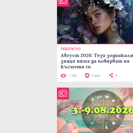
ЛЮБОПИТНО
Август 2026: Тези зодиакал
знаци няма да повярват на
късмета си
1 080
6 мин
0