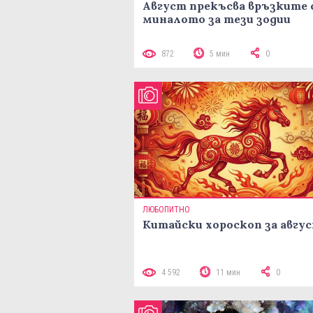
Август прекъсва връзките 
миналото за тези зодии
872
5 мин
0
ЛЮБОПИТНО
Китайски хороскоп за авгу
4 592
11 мин
0