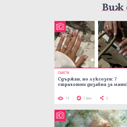
Виж 
СЪВЕТИ
Сдържан, но луксозен: 7
страхотни дизайна за ман
74
7 мин
0