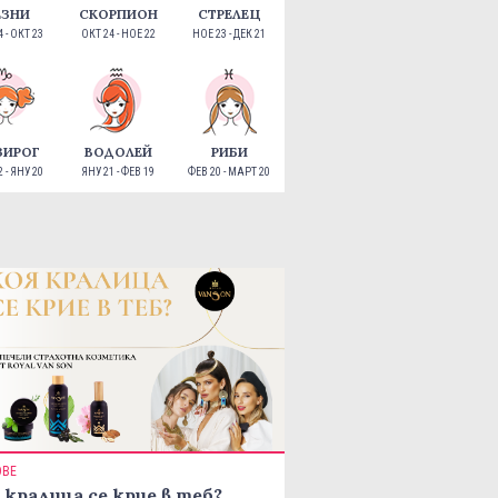
ЕЗНИ
СКОРПИОН
СТРЕЛЕЦ
 - ОКТ 23
ОКТ 24 - НОЕ 22
НОЕ 23 - ДЕК 21
ЗИРОГ
ВОДОЛЕЙ
РИБИ
 - ЯНУ 20
ЯНУ 21 - ФЕВ 19
ФЕВ 20 - МАРТ 20
ОВЕ
 кралица се крие в теб?