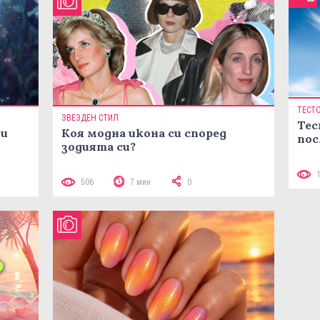
ТЕСТ
ЗВЕЗДЕН СТИЛ
Тес
ни
Коя модна икона си според
пос
зодията си?
506
7 мин
0