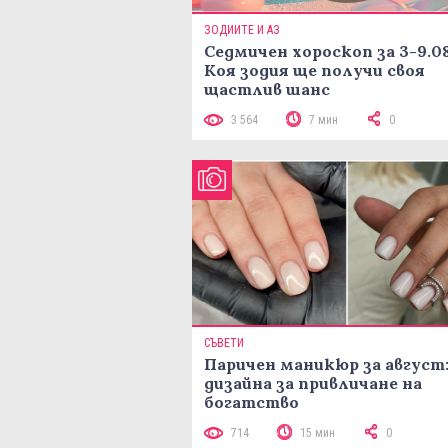
ЗОДИИТЕ И АЗ
Седмичен хороскоп за 3-9.08
Коя зодия ще получи своя
щастлив шанс
3 564
7 мин
0
СЪВЕТИ
Паричен маникюр за август:
дизайна за привличане на
богатство
714
15 мин
0