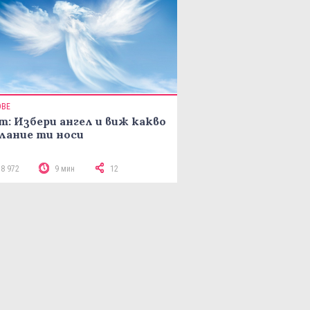
ОВЕ
т: Избери ангел и виж какво
лание ти носи
18 972
9 мин
12