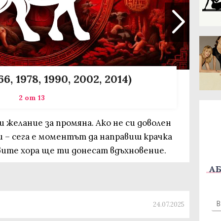
66, 1978, 1990, 2002, 2014)
2 от 13
 желание за промяна. Ако не си доволен
и – сега е моментът да направиш крачка
вите хора ще ти донесат вдъхновение.
АБ
24.07.2025