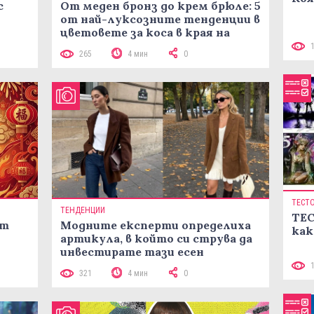
с
От меден бронз до крем брюле: 5
от най-луксозните тенденции в
цветовете за коса в края на
лятото
265
4 мин
0
ТЕСТ
ТЕНДЕНЦИИ
ТЕС
ст
Модните експерти определиха
как
артикула, в който си струва да
инвестирате тази есен
321
4 мин
0