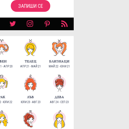
ЗАПИШИ СЕ
ВЕН
ТЕЛЕЦ
БЛИЗНАЦИ
1 - АПР 20
АПР 21 - МАЙ 21
МАЙ 22 - ЮНИ 21
РАК
ЛЪВ
ДЕВА
 - ЮЛИ 22
ЮЛИ 23 - АВГ 23
АВГ 24 - СЕП 23