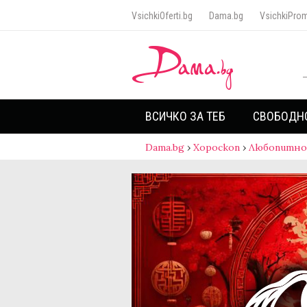
VsichkiOferti.bg
Dama.bg
VsichkiProm
ВСИЧКО ЗА ТЕБ
СВОБОДН
Dama.bg
›
Хороскоп
›
Любопитно