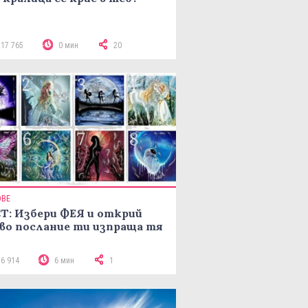
117 765
0 мин
20
ОВЕ
Т: Избери ФЕЯ и открий
во послание ти изпраща тя
16 914
6 мин
1