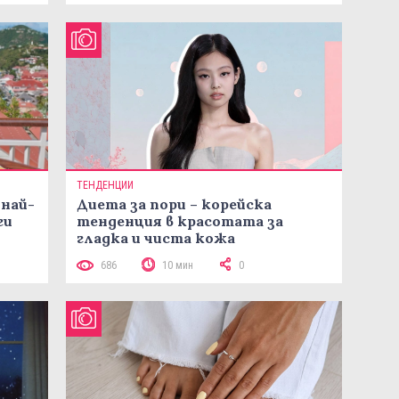
ТЕНДЕНЦИИ
 най-
Диета за пори – корейска
ги
тенденция в красотата за
гладка и чиста кожа
686
10 мин
0