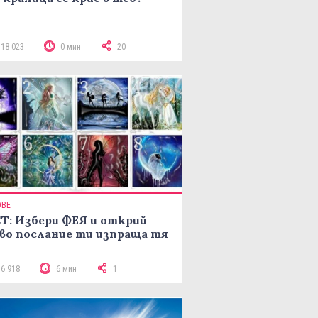
118 023
0 мин
20
ОВЕ
Т: Избери ФЕЯ и открий
во послание ти изпраща тя
16 918
6 мин
1