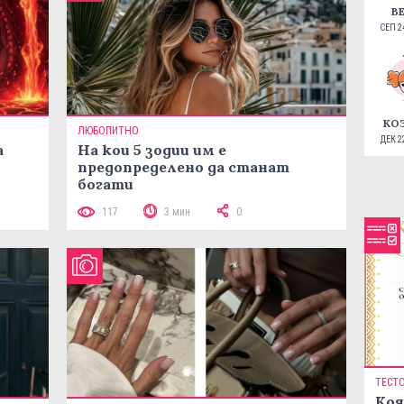
В
СЕП 24
КО
ЛЮБОПИТНО
ДЕК 22
а
На кои 5 зодии им е
предопределено да станат
богати
117
3 мин
0
ТЕСТ
Коя