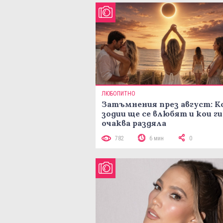
ЛЮБОПИТНО
Затъмнения през август: К
зодии ще се влюбят и кои ги
очаква раздяла
782
6 мин
0