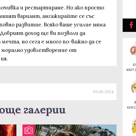
почивка и рестартиране. Но ако просто
вашият вариант, ангажирайте се със
овно развитие. Всяко ваше усилие няма
 Добрият доход ще ви позволи да
мечта, но сега е много по-важно да се
е морално удовлетворение от
ия.
О
МАРТ 2
03.06.2024
още галерии
ЮНИ 22