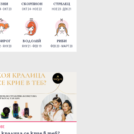
ЕЗНИ
СКОРПИОН
СТРЕЛЕЦ
 - ОКТ 23
ОКТ 24 - НОЕ 22
НОЕ 23 - ДЕК 21
ЗИРОГ
ВОДОЛЕЙ
РИБИ
 - ЯНУ 20
ЯНУ 21 - ФЕВ 19
ФЕВ 20 - МАРТ 20
ОВЕ
 кралица се крие в теб?