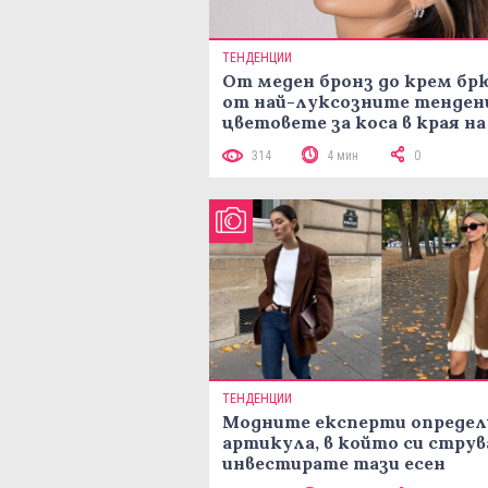
ТЕНДЕНЦИИ
От меден бронз до крем брю
от най-луксозните тенден
цветовете за коса в края на
лятото
314
4 мин
0
ТЕНДЕНЦИИ
Модните експерти определ
артикула, в който си струв
инвестирате тази есен