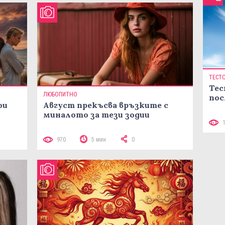
ТЕСТ
Тес
ЛЮБОПИТНО
пос
ои
Август прекъсва връзките с
миналото за тези зодии
970
5 мин
0