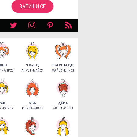
ЗАПИШИ СЕ
ВЕН
ТЕЛЕЦ
БЛИЗНАЦИ
1 - АПР 20
АПР 21 - МАЙ 21
МАЙ 22 - ЮНИ 21
РАК
ЛЪВ
ДЕВА
 - ЮЛИ 22
ЮЛИ 23 - АВГ 23
АВГ 24 - СЕП 23