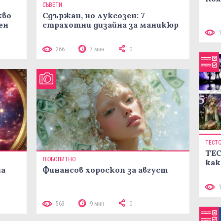
СЪВЕТИ
кво
Сдържан, но луксозен: 7
ен
страхотни дизайна за маникюр
266
7 мин
0
ТЕСТ
ТЕС
ЛЮБОПИТНО
как
на
Финансов хороскоп за август
563
9 мин
0