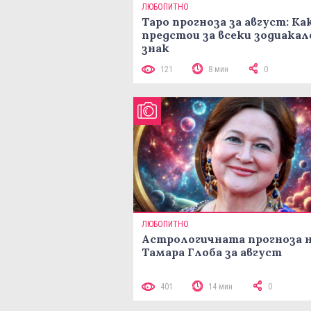
ЛЮБОПИТНО
Таро прогноза за август: Ка
предстои за всеки зодиакал
знак
121
8 мин
0
ЛЮБОПИТНО
Астрологичната прогноза 
Тамара Глоба за август
401
14 мин
0