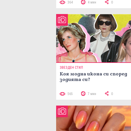
364
4 мин
0
ЗВЕЗДЕН СТИЛ
Коя модна икона си според
зодията си?
565
7 мин
0