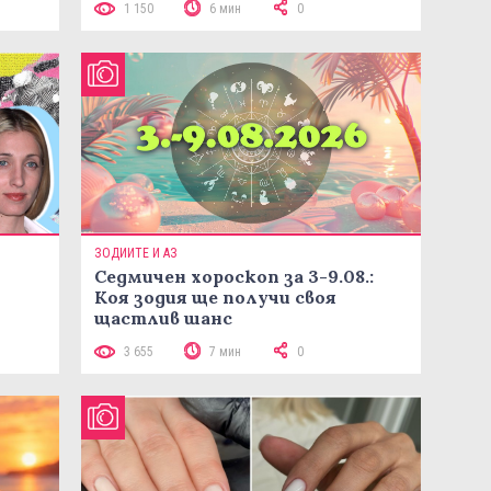
1 150
6 мин
0
ЗОДИИТЕ И АЗ
Седмичен хороскоп за 3-9.08.:
Коя зодия ще получи своя
щастлив шанс
3 655
7 мин
0