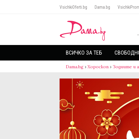
VsichkiOferti.bg
Dama.bg
VsichkiProm
ВСИЧКО ЗА ТЕБ
СВОБОДН
Dama.bg
›
Хороскоп
›
Зодиите и 