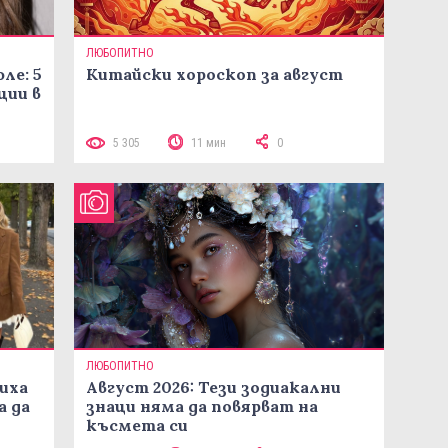
ЛЮБОПИТНО
ле: 5
Китайски хороскоп за август
ции в
5 305
11 мин
0
ЛЮБОПИТНО
иха
Август 2026: Тези зодиакални
а да
знаци няма да повярват на
късмета си