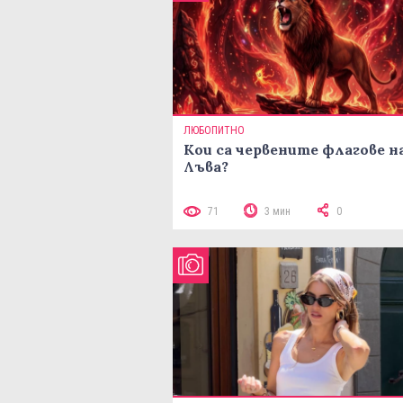
ЛЮБОПИТНО
Кои са червените флагове н
Лъва?
71
3 мин
0