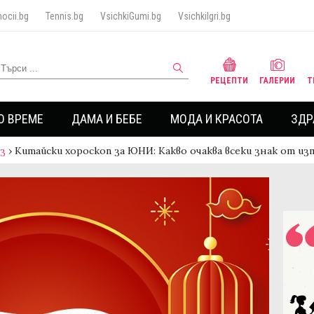
ocii.bg
Tennis.bg
VsichkiGumi.bg
VsichkiIgri.bg
РЕЦЕПТИ
ГАЛЕРИИ
Т
О ВРЕМЕ
ДАМА И БЕБЕ
МОДА И КРАСОТА
ЗДР
аз
›
Китайски хороскоп за ЮНИ: Какво очаква всеки знак от и