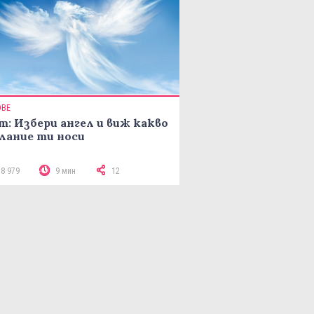
ОВЕ
т: Избери ангел и виж какво
лание ти носи
18 979
9 мин
12