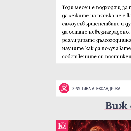
Този месец е подходящ за 
да лежите на пясъка не е 
самоусъвършенстване и дух
да остане невъзнаградено.
реализирате дългогодишна 
научите как да получават
собствените си постижен
ХРИСТИНА АЛЕКСАНДРОВА
Виж 