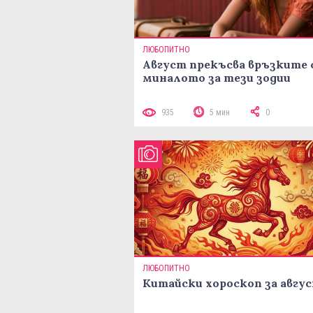
ЛЮБОПИТНО
Август прекъсва връзките 
миналото за тези зодии
935
5 мин
0
ЛЮБОПИТНО
Китайски хороскоп за авгу