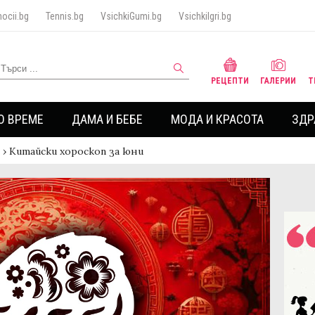
ocii.bg
Tennis.bg
VsichkiGumi.bg
VsichkiIgri.bg
РЕЦЕПТИ
ГАЛЕРИИ
Т
О ВРЕМЕ
ДАМА И БЕБЕ
МОДА И КРАСОТА
ЗДР
›
Китайски хороскоп за юни