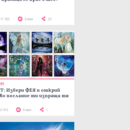
117 925
0 мин
20
ОВЕ
Т: Избери ФЕЯ и открий
во послание ти изпраща тя
16 916
6 мин
1