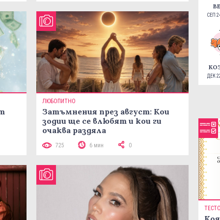
В
СЕП 24
КО
ДЕК 22
ЛЮБОПИТНО
ст
Затъмнения през август: Кои
зодии ще се влюбят и кои ги
очаква раздяла
725
6 мин
0
ТЕСТ
Коя