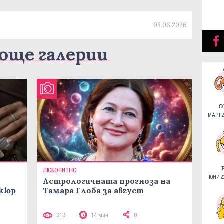
03.06.2026
още галерии
О
МАРТ 2
ЛЮБОПИТНО
ЮНИ 22
Астрологичната прогноза на
икюр
Тамара Глоба за август
313
14 мин
0