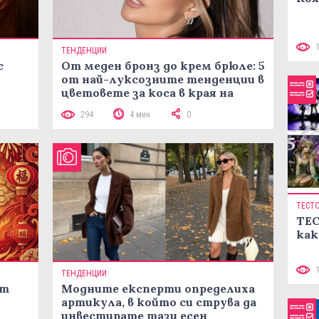
ТЕНДЕНЦИИ
с
От меден бронз до крем брюле: 5
от най-луксозните тенденции в
цветовете за коса в края на
лятото
294
4 мин
0
ТЕСТ
ТЕС
как
ТЕНДЕНЦИИ
ст
Модните експерти определиха
артикула, в който си струва да
инвестирате тази есен