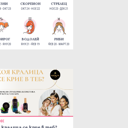
ЕЗНИ
СКОРПИОН
СТРЕЛЕЦ
 - ОКТ 23
ОКТ 24 - НОЕ 22
НОЕ 23 - ДЕК 21
ЗИРОГ
ВОДОЛЕЙ
РИБИ
 - ЯНУ 20
ЯНУ 21 - ФЕВ 19
ФЕВ 20 - МАРТ 20
ОВЕ
 кралица се крие в теб?