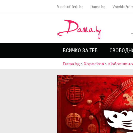
VsichkiOferti.bg
Dama.bg
VsichkiProm
ВСИЧКО ЗА ТЕБ
СВОБОДН
Dama.bg
›
Хороскоп
›
Любопитно