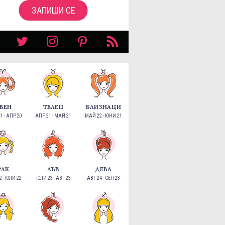
ЗАПИШИ СЕ
ВЕН
ТЕЛЕЦ
БЛИЗНАЦИ
1 - АПР 20
АПР 21 - МАЙ 21
МАЙ 22 - ЮНИ 21
РАК
ЛЪВ
ДЕВА
 - ЮЛИ 22
ЮЛИ 23 - АВГ 23
АВГ 24 - СЕП 23