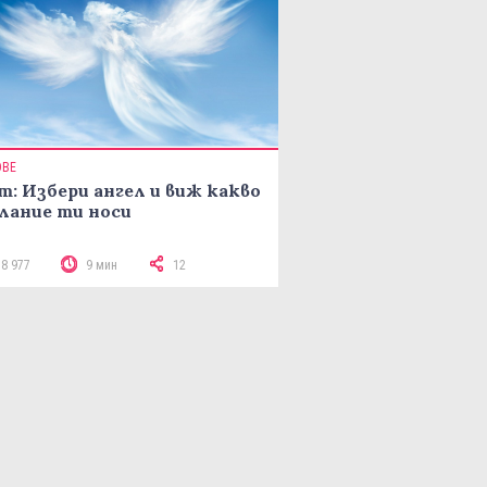
ОВЕ
т: Избери ангел и виж какво
лание ти носи
18 977
9 мин
12