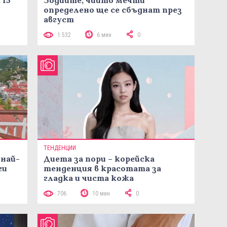
 15
Зодиите, чиито мечти
определено ще се сбъднат през
август
1 532
6 мин
0
ТЕНДЕНЦИИ
 най-
Диета за пори – корейска
ги
тенденция в красотата за
гладка и чиста кожа
706
10 мин
0