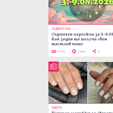
ЗОДИИТЕ И АЗ
Седмичен хороскоп за 3-9.08
Коя зодия ще получи своя
щастлив шанс
3 620
7 мин
0
СЪВЕТИ