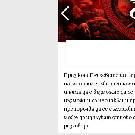
През юни Плъховете ще тр
на контрол. Събитията мо
и няма да е възможно да с
Възможни са неочаквани п
препоръчва да се съгласява
може да изплуват отново 
разговори.