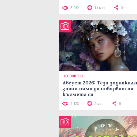
5 062
11 мин
0
ЛЮБОПИТНО
Август 2026: Тези зодиакал
знаци няма да повярват на
късмета си
1 123
6 мин
0