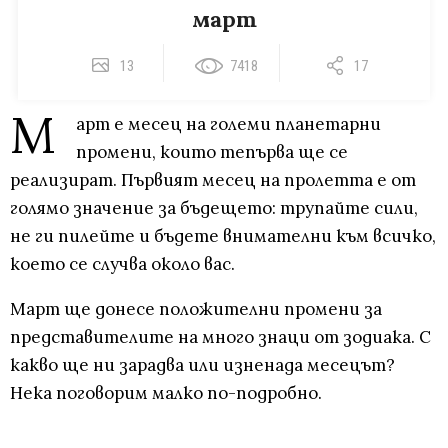
март
13
7418
17
М
арт е месец на големи планетарни
промени, които тепърва ще се
реализират. Първият месец на пролетта е от
голямо значение за бъдещето: трупайте сили,
не ги пилейте и бъдете внимателни към всичко,
което се случва около вас.
Март ще донесе положителни промени за
представителите на много знаци от зодиака. С
какво ще ни зарадва или изненада месецът?
Нека поговорим малко по-подробно.