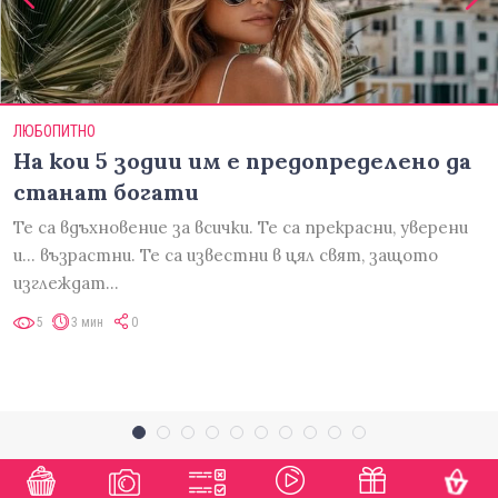
ЛЮБОПИТНО
На кои 5 зодии им е предопределено да
станат богати
Те са вдъхновение за всички. Те са прекрасни, уверени
и... възрастни. Те са известни в цял свят, защото
изглеждат…
5
3 мин
0