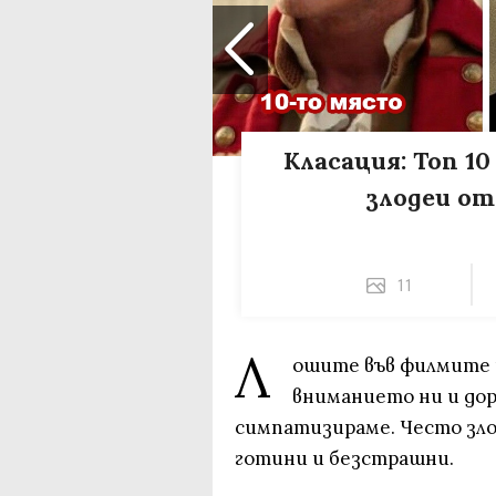
Класация: Топ 
злодеи о
11
Л
ошите във филмите 
вниманието ни и дори
симпатизираме. Често злод
готини и безстрашни.