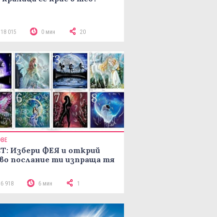
118 015
0 мин
20
ОВЕ
Т: Избери ФЕЯ и открий
во послание ти изпраща тя
16 918
6 мин
1