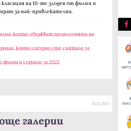
о класация на 10-те злодея от филми и
мират за най-привлекателни.
филми, които объркват хронологията на
риали, които сигурно сте смятали за
 филми и сериали за 2022
О
МАРТ 2
15.12.2022
ЮНИ 22
още галерии