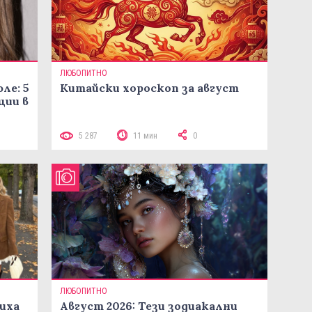
ЛЮБОПИТНО
ле: 5
Китайски хороскоп за август
ции в
5 287
11 мин
0
ЛЮБОПИТНО
иха
Август 2026: Тези зодиакални