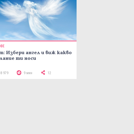
ОВЕ
т: Избери ангел и виж какво
лание ти носи
18 979
9 мин
12