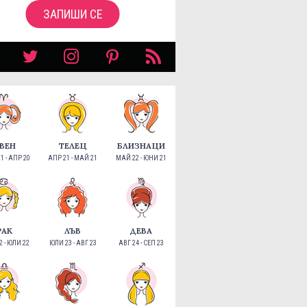
ЗАПИШИ СЕ
ВЕН
ТЕЛЕЦ
БЛИЗНАЦИ
1 - АПР 20
АПР 21 - МАЙ 21
МАЙ 22 - ЮНИ 21
РАК
ЛЪВ
ДЕВА
 - ЮЛИ 22
ЮЛИ 23 - АВГ 23
АВГ 24 - СЕП 23