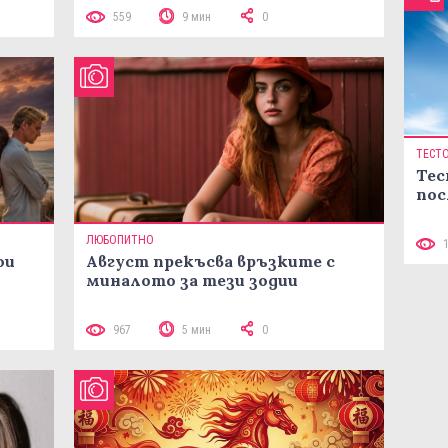
559
9 мин
0
ТЕСТ
Тес
пос
ЛЮБОПИТНО
ои
Август прекъсва връзките с
миналото за тези зодии
967
5 мин
0