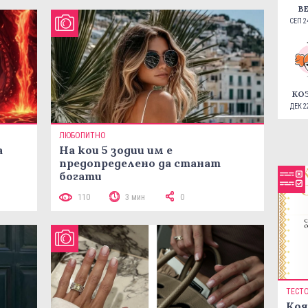
В
СЕП 24
КО
ДЕК 22
ЛЮБОПИТНО
а
На кои 5 зодии им е
предопределено да станат
богати
110
3 мин
0
ТЕСТ
Коя