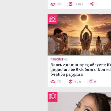
395
14 мин
0
ЛЮБОПИТНО
Затъмнения през август: К
зодии ще се влюбят и кои ги
очаква раздяла
777
6 мин
0