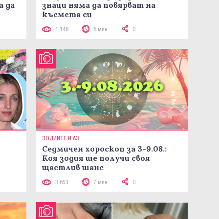
а да
знаци няма да повярват на
късмета си
1 148
6 мин
0
ЗОДИИТЕ И АЗ
Седмичен хороскоп за 3-9.08.:
Коя зодия ще получи своя
щастлив шанс
3 653
7 мин
0