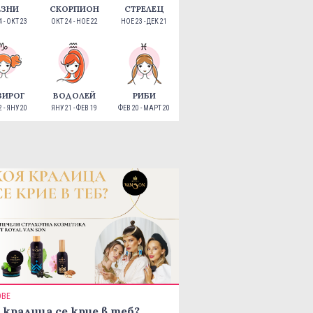
ЕЗНИ
СКОРПИОН
СТРЕЛЕЦ
 - ОКТ 23
ОКТ 24 - НОЕ 22
НОЕ 23 - ДЕК 21
ЗИРОГ
ВОДОЛЕЙ
РИБИ
 - ЯНУ 20
ЯНУ 21 - ФЕВ 19
ФЕВ 20 - МАРТ 20
ОВЕ
 кралица се крие в теб?