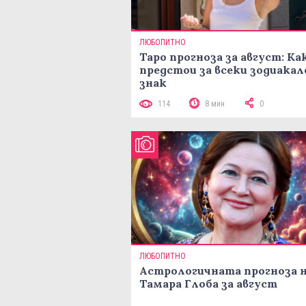
ЛЮБОПИТНО
Таро прогноза за август: Ка
предстои за всеки зодиакал
знак
114
8 мин
0
ЛЮБОПИТНО
Астрологичната прогноза 
Тамара Глоба за август