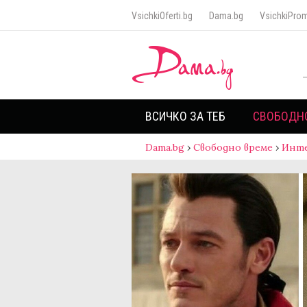
VsichkiOferti.bg
Dama.bg
VsichkiProm
ВСИЧКО ЗА ТЕБ
СВОБОДН
Dama.bg
›
Свободно време
›
Инт