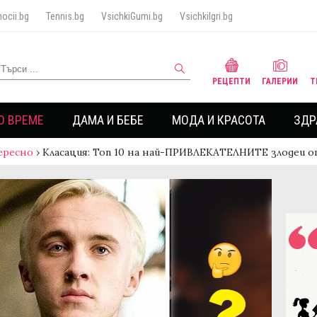
ocii.bg
Tennis.bg
VsichkiGumi.bg
VsichkiIgri.bg
РЕЦЕПТИ
ГАЛЕРИИ
Т
О ВРЕМЕ
ДАМА И БЕБЕ
МОДА И КРАСОТА
ЗДР
ересно
›
Класация: Топ 10 на най-ПРИВЛЕКАТЕЛНИТЕ злодеи 