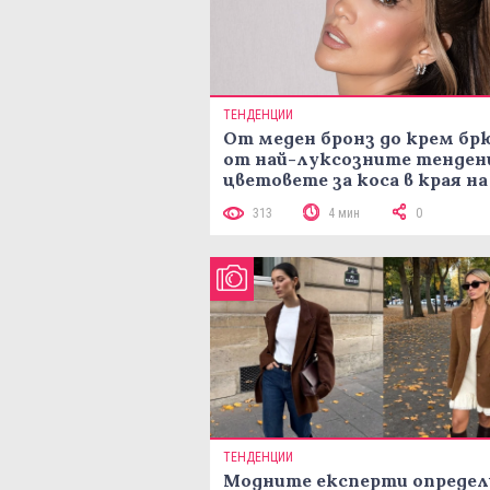
ТЕНДЕНЦИИ
От меден бронз до крем брю
от най-луксозните тенден
цветовете за коса в края на
лятото
313
4 мин
0
ТЕНДЕНЦИИ
Модните експерти определ