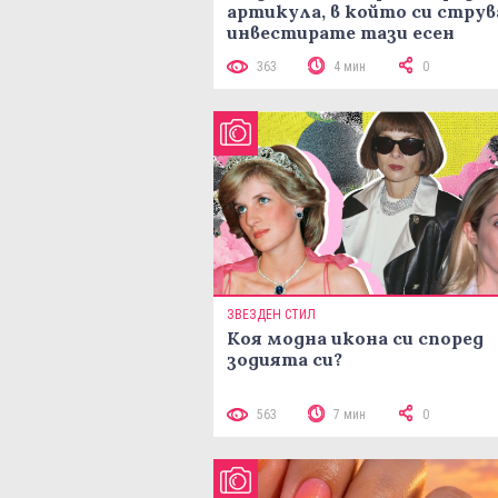
артикула, в който си струв
инвестирате тази есен
363
4 мин
0
ЗВЕЗДЕН СТИЛ
Коя модна икона си според
зодията си?
563
7 мин
0