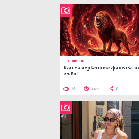
ЛЮБОПИТНО
Кои са червените флагове н
Лъва?
67
3 мин
0