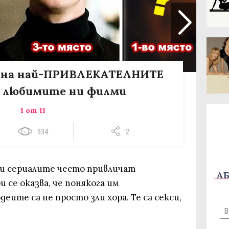
10 на най-ПРИВЛЕКАТЕЛНИТЕ
т любимите ни филми
1 от 11
934
2
и сериалите често привличат
АБ
 се оказва, че понякога им
еите са не просто зли хора. Те са секси,