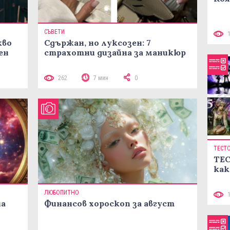
СЪВЕТИ
кво
Сдържан, но луксозен: 7
ен
страхотни дизайна за маникюр
262
7 мин
0
ТЕСТ
ТЕС
как
ЛЮБОПИТНО
на
Финансов хороскоп за август