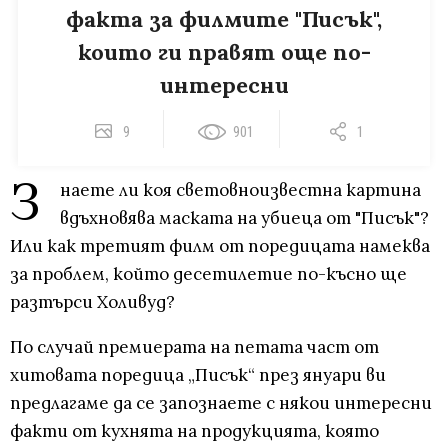
факта за филмите "Писък",
които ги правят още по-
интересни
9
901
1
З
наете ли коя световноизвестна картина
вдъхновява маската на убиеца от "Писък"?
Или как третият филм от поредицата намеква
за проблем, който десетилетие по-късно ще
разтърси Холивуд?
По случай премиерата на петата част от
хитовата поредица „Писък“ през януари ви
предлагаме да се запознаете с някои интересни
факти от кухнята на продукцията, която