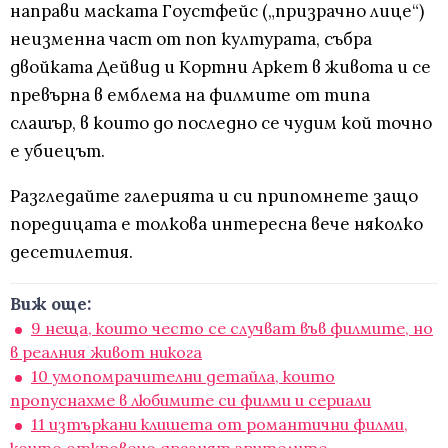
направи маската Гоустфейс („призрачно лице“)
неизменна част от поп културата, събра
двойката Дейвид и Кортни Аркет в живота и се
превърна в емблема на филмите от типа
слашър, в които до последно се чудим кой точно
е убиецът.
Разгледайте галерията и си припомнете защо
поредицата е толкова интересна вече няколко
десетилетия.
Виж още:
9 неща, които често се случват във филмите, но
в реалния живот никога
10 умопомрачителни детайла, които
пропуснахме в любимите си филми и сериали
11 изтъркани клишета от романтични филми,