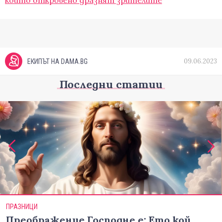
които откровено дразнят зрителите
09.06.2023
ЕКИПЪТ НА DAMA.BG
Последни статии
ПРАЗНИЦИ
Преображение Господне е: Ето кой