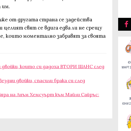
 им.
аже от другата страна се задейства
и целият свят се вдига едва ли не срещу
е, които моментално забравят за своята
О
ни двойки, които си дадоха ВТОРИ ШАНС след
МАРТ 2
ездни двойки, спасили брака си след
яра на Лиъм Хемсуърт към Майли Сайръс:
ЮНИ 22