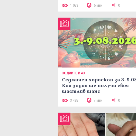
1 033
6 мин
0
ЗОДИИТЕ И АЗ
Седмичен хороскоп за 3-9.08
Коя зодия ще получи своя
щастлив шанс
3 488
7 мин
0