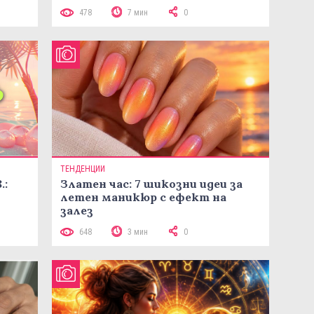
478
7 мин
0
ТЕНДЕНЦИИ
.:
Златен час: 7 шикозни идеи за
летен маникюр с ефект на
залез
648
3 мин
0