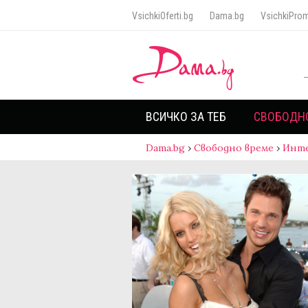
VsichkiOferti.bg
Dama.bg
VsichkiProm
ВСИЧКО ЗА ТЕБ
СВОБОДН
Dama.bg
›
Свободно време
›
Инт