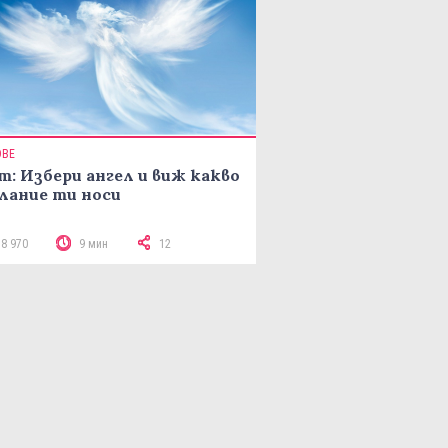
ОВЕ
т: Избери ангел и виж какво
лание ти носи
18 970
9 мин
12