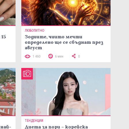
ЛЮБОПИТНО
 15
Зодиите, чиито мечти
определено ще се сбъднат през
август
1 460
6 мин
0
ТЕНДЕНЦИИ
 най-
Диета за пори – корейска