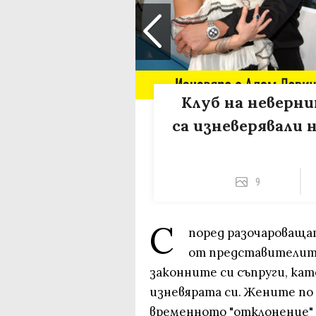
Клуб на неверни
са изневерявали 
9
С
поред разочароващ
от представителите
законните си съпруги, кат
изневярата си. Жените по
временното "отклонение" и