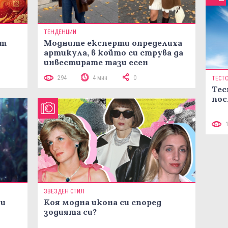
ТЕНДЕНЦИИ
ст
Модните експерти определиха
артикула, в който си струва да
инвестирате тази есен
294
4 мин
0
ТЕСТ
Тес
пос
ЗВЕЗДЕН СТИЛ
ни
Коя модна икона си според
зодията си?