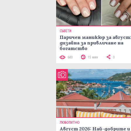
СЪВЕТИ
Паричен маникюр за август:
дизайна за привличане на
богатство
683
15 мин
0
ЛЮБОПИТНО
Август 2026: Най-добрите и