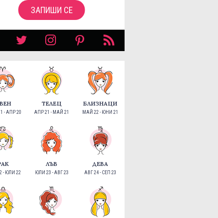
ЗАПИШИ СЕ
ВЕН
ТЕЛЕЦ
БЛИЗНАЦИ
1 - АПР 20
АПР 21 - МАЙ 21
МАЙ 22 - ЮНИ 21
РАК
ЛЪВ
ДЕВА
 - ЮЛИ 22
ЮЛИ 23 - АВГ 23
АВГ 24 - СЕП 23