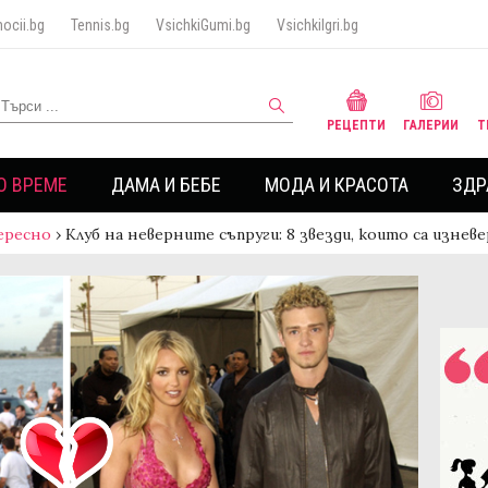
ocii.bg
Tennis.bg
VsichkiGumi.bg
VsichkiIgri.bg
РЕЦЕПТИ
ГАЛЕРИИ
Т
О ВРЕМЕ
ДАМА И БЕБЕ
МОДА И КРАСОТА
ЗДР
ересно
›
Клуб на неверните съпруги: 8 звезди, които са изнев