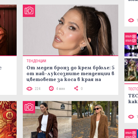
ТЕНДЕНЦИИ
с
От меден бронз до крем брюле: 5
от най-луксозните тенденции в
цветовете за коса в края на
лятото
224
4 мин
0
ТЕСТ
ТЕС
как