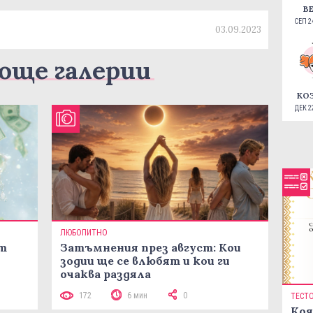
В
СЕП 24
03.09.2023
още галерии
КО
ДЕК 22
ЛЮБОПИТНО
ст
Затъмнения през август: Кои
зодии ще се влюбят и кои ги
очаква раздяла
172
6 мин
0
ТЕСТ
Коя