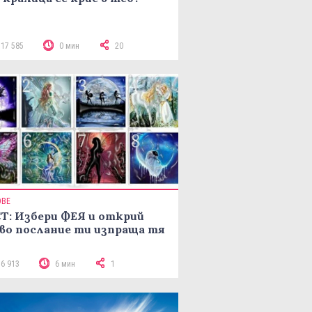
117 585
0 мин
20
ОВЕ
Т: Избери ФЕЯ и открий
во послание ти изпраща тя
16 913
6 мин
1