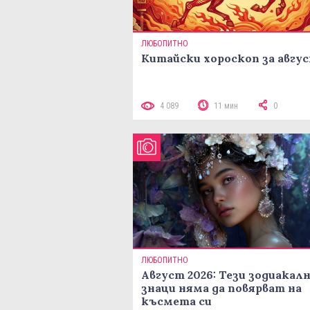
ЛЮБОПИТНО
Китайски хороскоп за авгу
4 089
11 мин
0
ЛЮБОПИТНО
Август 2026: Тези зодиакал
знаци няма да повярват на
късмета си