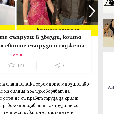
те съпруги: 8 звезди, които
на своите съпрузи и гаджета
1 от 9
1518
3
ата статистика огромното мнозинство
АБ
 на силния пол изневеряват на
о дори не си правят труда да крият
 правило прощават на съпрузите си
 се преструват, че нищо не се е