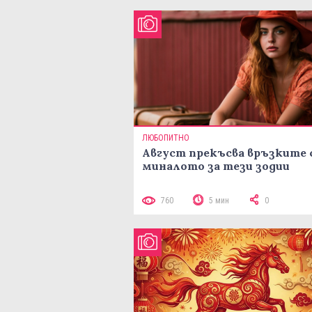
ЛЮБОПИТНО
Август прекъсва връзките 
миналото за тези зодии
760
5 мин
0