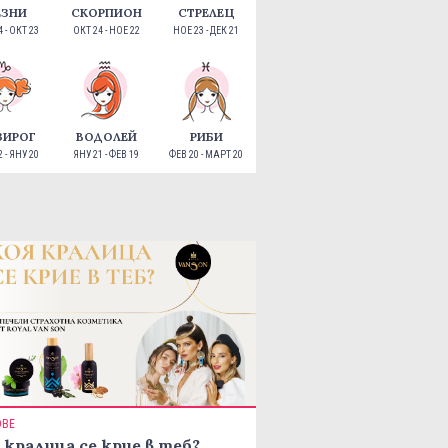
ЕЗНИ
СКОРПИОН
СТРЕЛЕЦ
 - ОКТ 23
ОКТ 24 - НОЕ 22
НОЕ 23 - ДЕК 21
ЗИРОГ
ВОДОЛЕЙ
РИБИ
 - ЯНУ 20
ЯНУ 21 - ФЕВ 19
ФЕВ 20 - МАРТ 20
ОВЕ
 кралица се крие в теб?