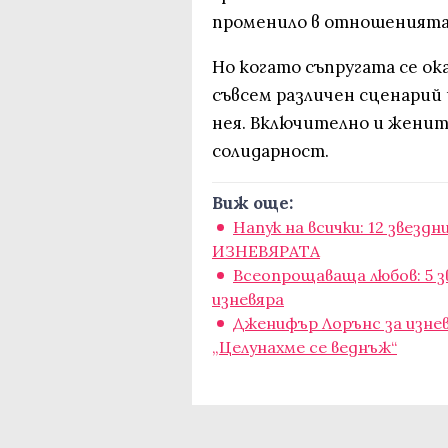
променило в отношенията
Но когато съпругата се ок
съвсем различен сценарий 
нея. Включително и женит
солидарност.
Виж още:
Напук на всички: 12 звезд
ИЗНЕВЯРАТА
Всеопрощаваща любов: 5 зв
изневяра
Дженифър Лорънс за изнев
„Целунахме се веднъж“