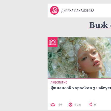
ДИЛЯНА ПАНАЙОТОВА
Виж 
ЛЮБОПИТНО
Финансов хороскоп за авгу
159
9 мин
0