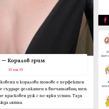
О
МАРТ 2
 — Коралов грим
13 от 13
ковени и коралови тонове е перфектен
ЮНИ 22
ще създаде деликатен и впечатляващ тен.
 прасковен руж с по-ярки устни. Тази
жда лятна.