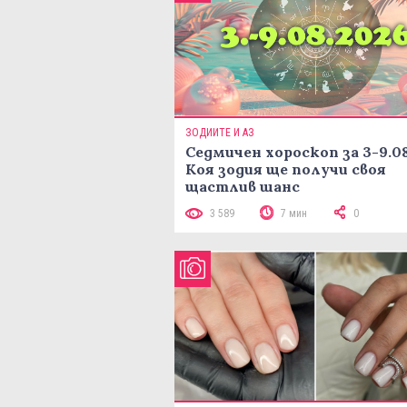
ЗОДИИТЕ И АЗ
Седмичен хороскоп за 3-9.08
Коя зодия ще получи своя
щастлив шанс
3 589
7 мин
0