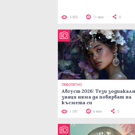
4 830
11 мин
0
ЛЮБОПИТНО
Август 2026: Тези зодиакал
знаци няма да повярват на
късмета си
1 097
6 мин
0