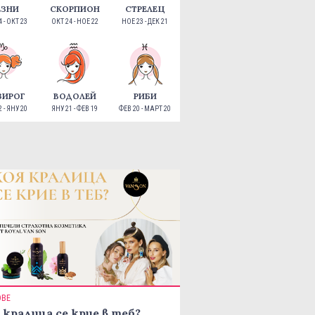
ЕЗНИ
СКОРПИОН
СТРЕЛЕЦ
 - ОКТ 23
ОКТ 24 - НОЕ 22
НОЕ 23 - ДЕК 21
ЗИРОГ
ВОДОЛЕЙ
РИБИ
 - ЯНУ 20
ЯНУ 21 - ФЕВ 19
ФЕВ 20 - МАРТ 20
ОВЕ
 кралица се крие в теб?