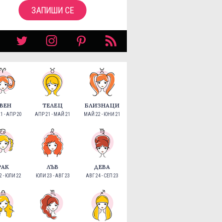
ЗАПИШИ СЕ
ВЕН
ТЕЛЕЦ
БЛИЗНАЦИ
1 - АПР 20
АПР 21 - МАЙ 21
МАЙ 22 - ЮНИ 21
РАК
ЛЪВ
ДЕВА
 - ЮЛИ 22
ЮЛИ 23 - АВГ 23
АВГ 24 - СЕП 23