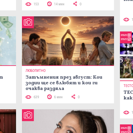
153
14 мин
0
ЛЮБОПИТНО
ст
Затъмнения през август: Кои
зодии ще се влюбят и кои ги
ТЕСТ
очаква раздяла
ТЕС
как
639
6 мин
0