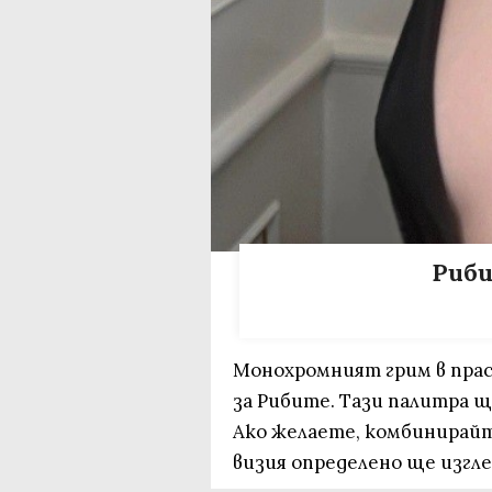
Риби
Монохромният грим в прас
за Рибите. Тази палитра 
Ако желаете, комбинирайте
визия определено ще изгле