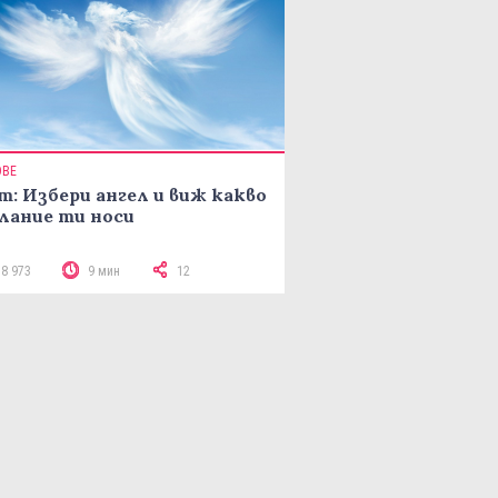
ОВЕ
т: Избери ангел и виж какво
лание ти носи
18 973
9 мин
12