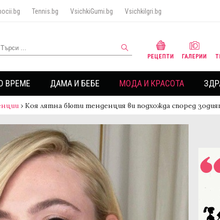
ocii.bg
Tennis.bg
VsichkiGumi.bg
VsichkiIgri.bg
РЕЦЕПТИ
ГАЛЕРИИ
Т
О ВРЕМЕ
ДАМА И БЕБЕ
МОДА И КРАСОТА
ЗДР
енции
›
Коя лятна бюти тенденция ви подхожда според зодия