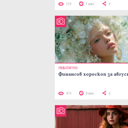
129
7 мин
0
ЛЮБОПИТНО
Финансов хороскоп за авгу
419
9 мин
0