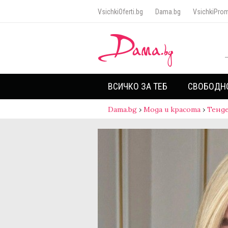
VsichkiOferti.bg
Dama.bg
VsichkiProm
ВСИЧКО ЗА ТЕБ
СВОБОДН
Dama.bg
›
Мода и красота
›
Тенд