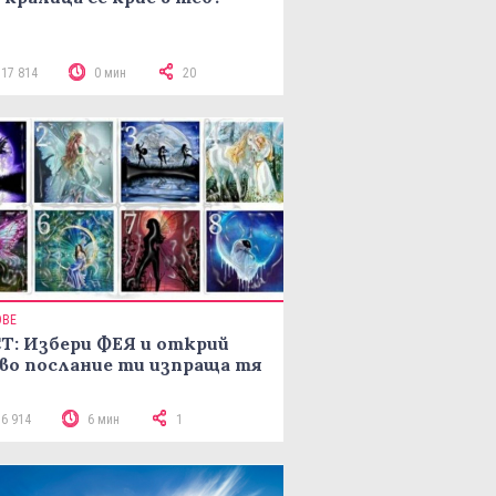
117 814
0 мин
20
ОВЕ
Т: Избери ФЕЯ и открий
во послание ти изпраща тя
16 914
6 мин
1