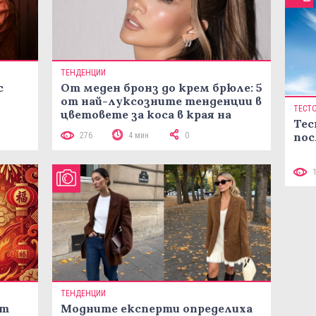
ТЕНДЕНЦИИ
с
От меден бронз до крем брюле: 5
от най-луксозните тенденции в
ТЕСТ
цветовете за коса в края на
Тес
лятото
пос
276
4 мин
0
ТЕНДЕНЦИИ
ст
Модните експерти определиха