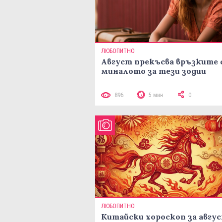
ЛЮБОПИТНО
Август прекъсва връзките 
миналото за тези зодии
896
5 мин
0
ЛЮБОПИТНО
Китайски хороскоп за авгу