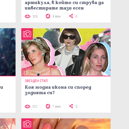
артикула, в който си струва да
инвестирате тази есен
326
4 мин
0
ЗВЕЗДЕН СТИЛ
ни
Коя модна икона си според
зодията си?
521
7 мин
0