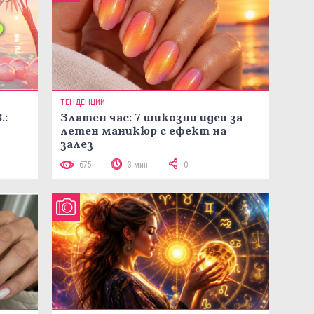
ТЕНДЕНЦИИ
.:
Златен час: 7 шикозни идеи за
летен маникюр с ефект на
залез
675
3 мин
0