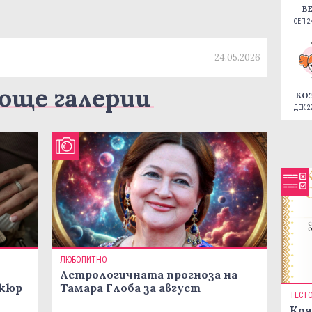
В
СЕП 24
24.05.2026
още галерии
КО
ДЕК 22
ЛЮБОПИТНО
Астрологичната прогноза на
икюр
Тамара Глоба за август
ТЕСТ
Коя