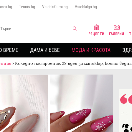
ocii.bg
Tennis.bg
VsichkiGumi.bg
VsichkiIgri.bg
РЕЦЕПТИ
ГАЛЕРИИ
Т
О ВРЕМЕ
ДАМА И БЕБЕ
МОДА И КРАСОТА
ЗДР
енции
›
Коледно настроение: 28 идеи за маникюр, които ведн