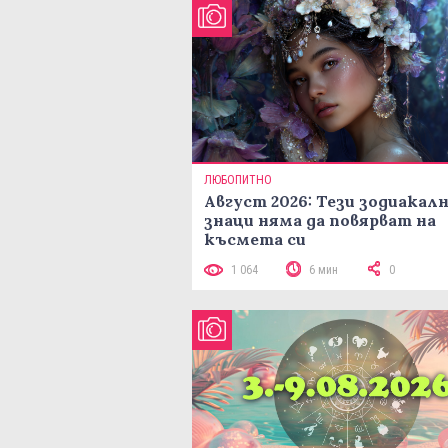
ЛЮБОПИТНО
Август 2026: Тези зодиакал
знаци няма да повярват на
късмета си
1 064
6 мин
0