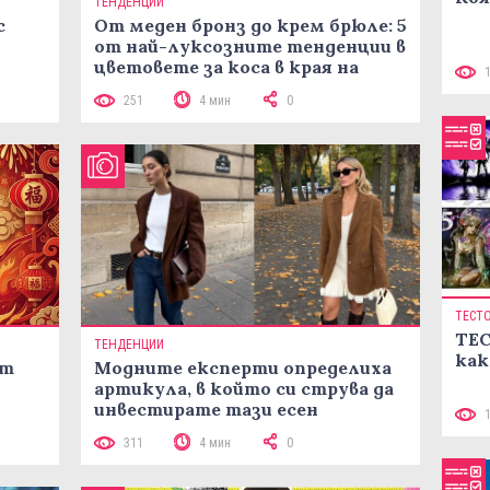
ТЕНДЕНЦИИ
с
От меден бронз до крем брюле: 5
от най-луксозните тенденции в
цветовете за коса в края на
лятото
251
4 мин
0
ТЕСТ
ТЕС
ТЕНДЕНЦИИ
как
ст
Модните експерти определиха
артикула, в който си струва да
инвестирате тази есен
311
4 мин
0