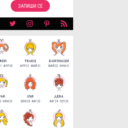
ЗАПИШИ СЕ
ВЕН
ТЕЛЕЦ
БЛИЗНАЦИ
1 - АПР 20
АПР 21 - МАЙ 21
МАЙ 22 - ЮНИ 21
РАК
ЛЪВ
ДЕВА
 - ЮЛИ 22
ЮЛИ 23 - АВГ 23
АВГ 24 - СЕП 23