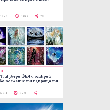
117 703
0 мин
20
ОВЕ
Т: Избери ФЕЯ и открий
во послание ти изпраща тя
16 914
6 мин
1