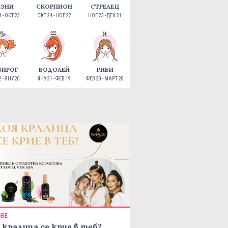
ЕЗНИ
СКОРПИОН
СТРЕЛЕЦ
 - ОКТ 23
ОКТ 24 - НОЕ 22
НОЕ 23 - ДЕК 21
ЗИРОГ
ВОДОЛЕЙ
РИБИ
 - ЯНУ 20
ЯНУ 21 - ФЕВ 19
ФЕВ 20 - МАРТ 20
ОВЕ
 кралица се крие в теб?