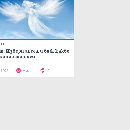
ОВЕ
т: Избери ангел и виж какво
лание ти носи
18 972
9 мин
12