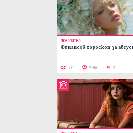
ЛЮБОПИТНО
Финансов хороскоп за авгу
311
9 мин
0