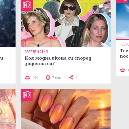
ТЕСТ
Тес
ЗВЕЗДЕН СТИЛ
пос
ни
Коя модна икона си според
зодията си?
494
7 мин
0