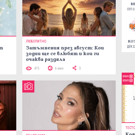
В
СЕП 24
КО
ЛЮБОПИТНО
ст
Затъмнения през август: Кои
ДЕК 22
зодии ще се влюбят и кои ги
очаква раздяла
475
6 мин
0
ТЕСТ
Коя