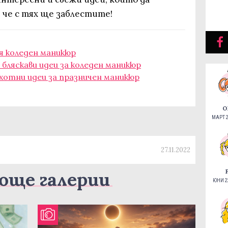
 че с тях ще заблестите!
я коледен маникюр
 бляскави идеи за коледен маникюр
ахотни идеи за празничен маникюр
О
МАРТ 2
27.11.2022
още галерии
ЮНИ 22