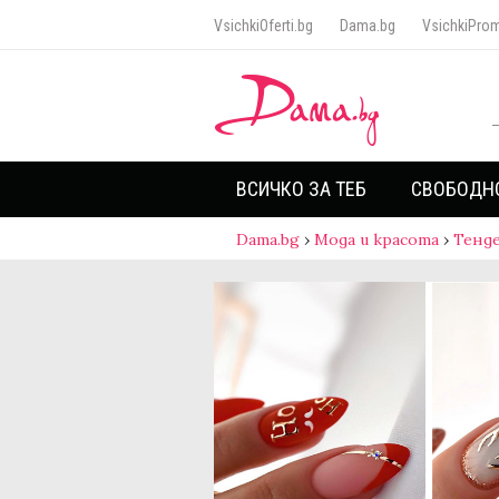
VsichkiOferti.bg
Dama.bg
VsichkiProm
ВСИЧКО ЗА ТЕБ
СВОБОДН
Dama.bg
›
Мода и красота
›
Тенд