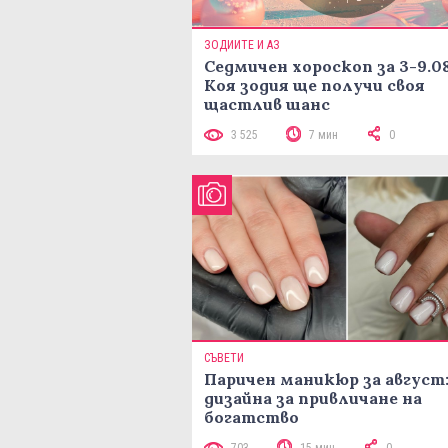
ЗОДИИТЕ И АЗ
Седмичен хороскоп за 3-9.08
Коя зодия ще получи своя
щастлив шанс
3 525
7 мин
0
СЪВЕТИ
Паричен маникюр за август:
дизайна за привличане на
богатство
703
15 мин
0