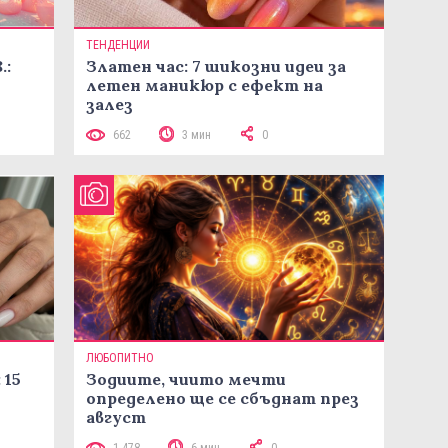
ТЕНДЕНЦИИ
.:
Златен час: 7 шикозни идеи за
летен маникюр с ефект на
залез
662
3 мин
0
ЛЮБОПИТНО
 15
Зодиите, чиито мечти
определено ще се сбъднат през
август
1 478
6 мин
0