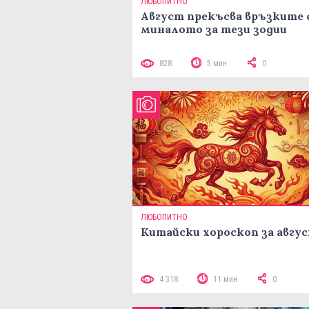
ЛЮБОПИТНО
Август прекъсва връзките 
миналото за тези зодии
828
5 мин
0
ЛЮБОПИТНО
Китайски хороскоп за авгу
4 318
11 мин
0