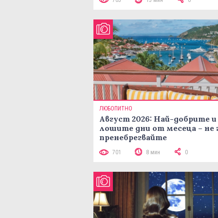
ЛЮБОПИТНО
Август 2026: Най-добрите и
лошите дни от месеца – не 
пренебрегвайте
701
8 мин
0