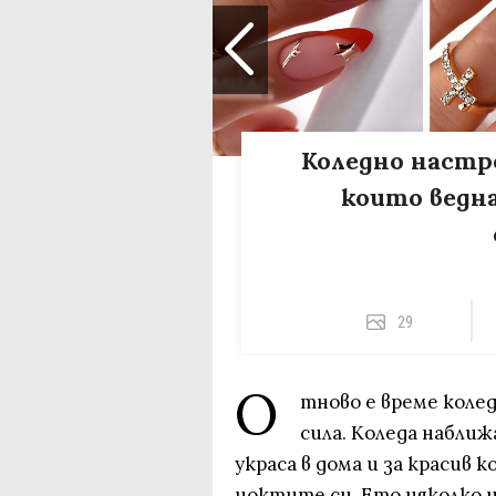
Коледно настро
които ведна
29
О
тново е време колед
сила. Коледа наближ
украса в дома и за красив 
ноктите си. Ето няколко 