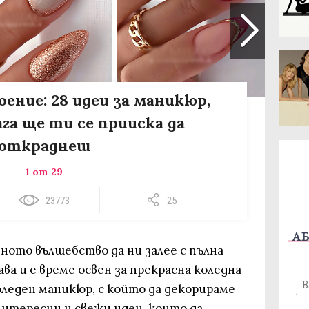
ение: 28 идеи за маникюр,
га ще ти се прииска да
откраднеш
1 от 29
23773
25
АБ
ното вълшебство да ни залее с пълна
ава и е време освен за прекрасна коледна
коледен маникюр, с който да декорираме
интересни и свежи идеи, които да