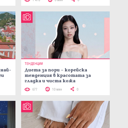
ТЕНДЕНЦИИ
 най-
Диета за пори – корейска
ги
тенденция в красотата за
гладка и чиста кожа
677
10 мин
0