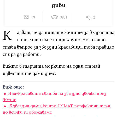
диви
19
3801
2
К
азват, че да питате жените за възрастта
и теглото им е неприлично. Но когато
става въпрос за звездни красавици, това правило
спира да работи.
Вижте в галрията мерките на едни от най-
известните дами днес:
Виж още:
Най-красивите сватби на звездни двойки през
90-те
15 звездни дами, които НЯМАТ перфектни тела,
но всички ги обожаваме