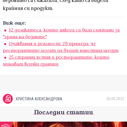
вероятно са съжалили, след като са видели
крайния си продукт.
Виж още:
12 деликатеса, които някога са били смятани за
"храна на бедните"
Очаквания и реалност: 29 примера, че
ресторантите могат да бъдат наистина щедри
25 странни ястия и ресторантите, които
минават всички граници
26.01.2022
ХРИСТИНА АЛЕКСАНДРОВА
Последни статии