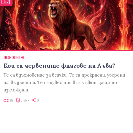
ЛЮБОПИТНО
Кои са червените флагове на Лъва?
Те са вдъхновение за всички. Те са прекрасни, уверени
и... възрастни. Те са известни в цял свят, защото
изглеждат…
92
3 мин
0