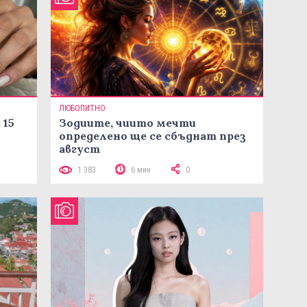
ЛЮБОПИТНО
 15
Зодиите, чиито мечти
определено ще се сбъднат през
август
1 383
6 мин
0