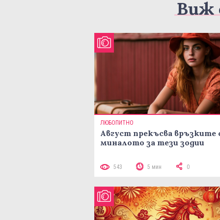
Виж 
ЛЮБОПИТНО
Август прекъсва връзките 
миналото за тези зодии
543
5 мин
0