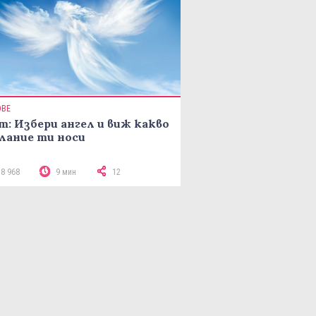
ОВЕ
т: Избери ангел и виж какво
лание ти носи
18 968
9 мин
12