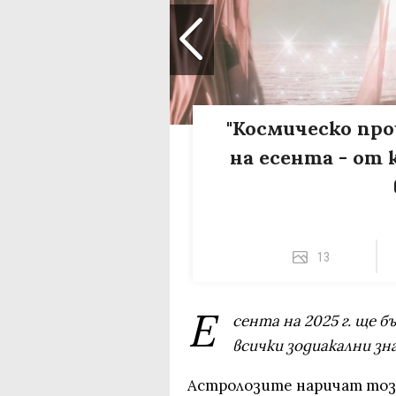
"Космическо про
на есента - от 
13
Е
сента на 2025 г. ще 
всички зодиакални зн
Астролозите наричат този