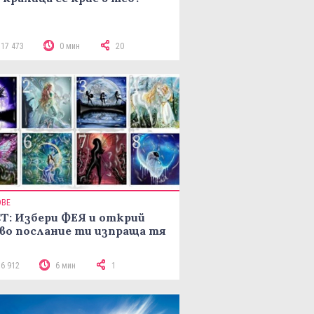
117 473
0 мин
20
ОВЕ
Т: Избери ФЕЯ и открий
во послание ти изпраща тя
16 912
6 мин
1