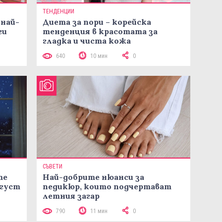
ТЕНДЕНЦИИ
 най-
Диета за пори – корейска
ги
тенденция в красотата за
гладка и чиста кожа
640
10 мин
0
СЪВЕТИ
те
Най-добрите нюанси за
вгуст
педикюр, които подчертават
летния загар
790
11 мин
0