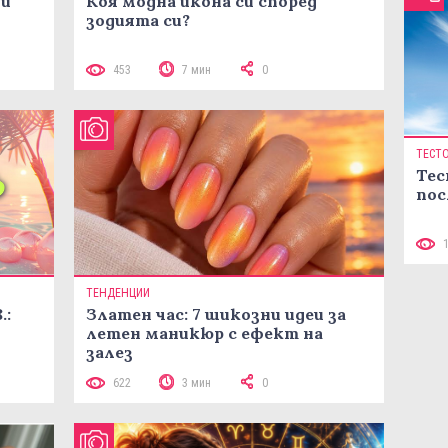
ни
Коя модна икона си според
зодията си?
453
7 мин
0
ТЕСТ
Тес
пос
ТЕНДЕНЦИИ
.:
Златен час: 7 шикозни идеи за
летен маникюр с ефект на
залез
622
3 мин
0