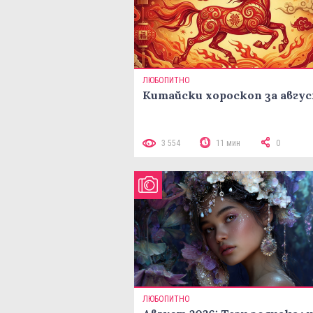
ЛЮБОПИТНО
Китайски хороскоп за авгу
3 554
11 мин
0
ЛЮБОПИТНО