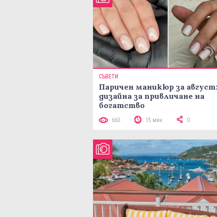
СЪВЕТИ
Паричен маникюр за август:
дизайна за привличане на
богатство
663
15 мин
0