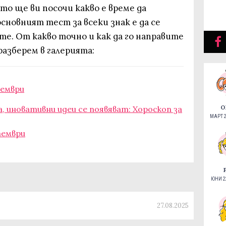
то ще ви посочи какво е време да
сновният тест за всеки знак е да се
те. От какво точно и как да го направите
разберем в галерията:
тември
О
 иновативни идеи се появяват: Хороскоп за
МАРТ 2
тември
ЮНИ 22
27.08.2025