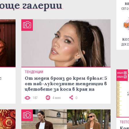
още галерии
В
СЕП 24
КО
ДЕК 22
ТЕНДЕНЦИИ
с
От меден бронз до крем брюле: 5
от най-луксозните тенденции в
цветовете за коса в края на
лятото
187
4 мин
0
ТЕСТ
Коя