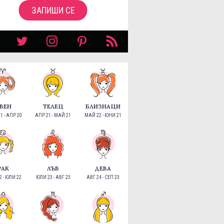
ЗАПИШИ СЕ
ВЕН
ТЕЛЕЦ
БЛИЗНАЦИ
1 - АПР 20
АПР 21 - МАЙ 21
МАЙ 22 - ЮНИ 21
РАК
ЛЪВ
ДЕВА
 - ЮЛИ 22
ЮЛИ 23 - АВГ 23
АВГ 24 - СЕП 23