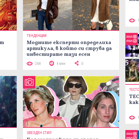
ТЕНДЕНЦИИ
ст
Модните експерти определиха
артикула, в който си струва да
инвестирате тази есен
268
4 мин
0
ТЕСТ
ТЕС
как
ЗВЕЗДЕН СТИЛ