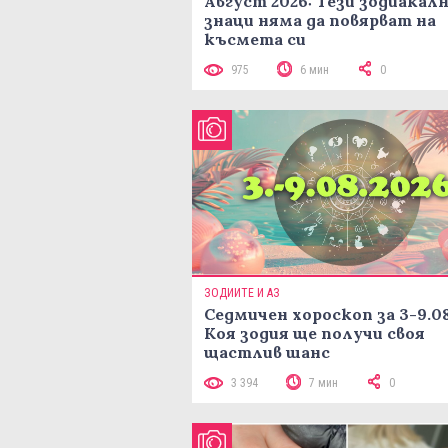
Август 2026: Тези зодиакал
знаци няма да повярват на
късмета си
975
6 мин
0
ЗОДИИТЕ И АЗ
Седмичен хороскоп за 3-9.08
Коя зодия ще получи своя
щастлив шанс
3 394
7 мин
0