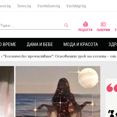
ocii.bg
Tennis.bg
VsichkiGumi.bg
VsichkiIgri.bg
РЕЦЕПТИ
ГАЛЕРИИ
Т
О ВРЕМЕ
ДАМА И БЕБЕ
МОДА И КРАСОТА
ЗДР
›
"Космическо прочистване": Основният урок на есента - от