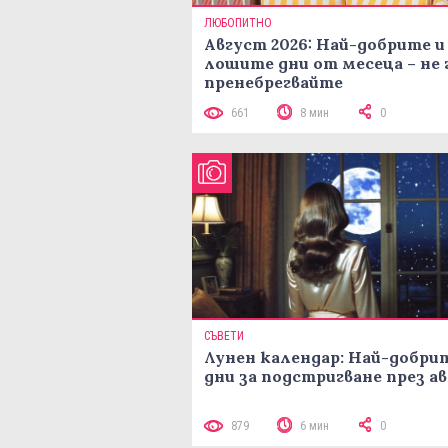
ЛЮБОПИТНО
Август 2026: Най-добрите и
лошите дни от месеца – не 
пренебрегвайте
661
8 мин
0
СЪВЕТИ
Лунен календар: Най-добри
дни за подстригване през а
879
6 мин
0