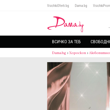
VsichkiOferti.bg
Dama.bg
VsichkiProm
ВСИЧКО ЗА ТЕБ
СВОБОДН
Dama.bg
›
Хороскоп
›
Любопитно