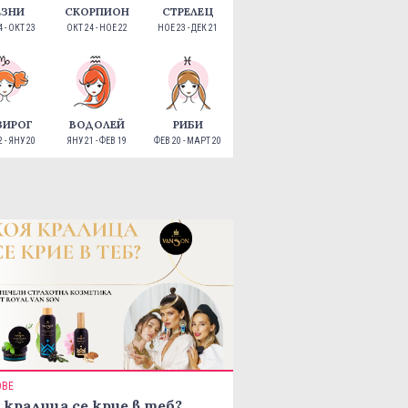
ЕЗНИ
СКОРПИОН
СТРЕЛЕЦ
 - ОКТ 23
ОКТ 24 - НОЕ 22
НОЕ 23 - ДЕК 21
ЗИРОГ
ВОДОЛЕЙ
РИБИ
 - ЯНУ 20
ЯНУ 21 - ФЕВ 19
ФЕВ 20 - МАРТ 20
ОВЕ
 кралица се крие в теб?