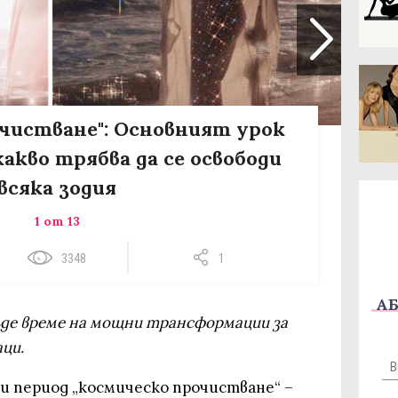
чистване": Основният урок
какво трябва да се освободи
всяка зодия
1 от 13
3348
1
АБ
бъде време на мощни трансформации за
аци.
 период „космическо прочистване“ –