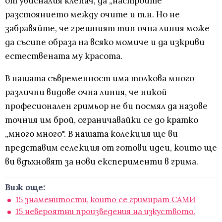
от увисналия клепач, да „настроите“
разстоянието между очите и т.н. Но не
забравяйте, че грешният тип очна линия може
да съсипе образа на всяко момиче и да изкриви
естествената му красота.
В нашата съвременност има толкова много
различни видове очна линия, че никой
професионален гримьор не би посмял да назове
точния им брой, ограничавайки се до кратко
„много много". В нашата колекция ще ви
представим селекция от готови идеи, които ще
ви вдъхновят за нови експерименти в грима.
Виж още:
15 знаменитости, които се гримират САМИ
15 невероятни произведения на изкуството,