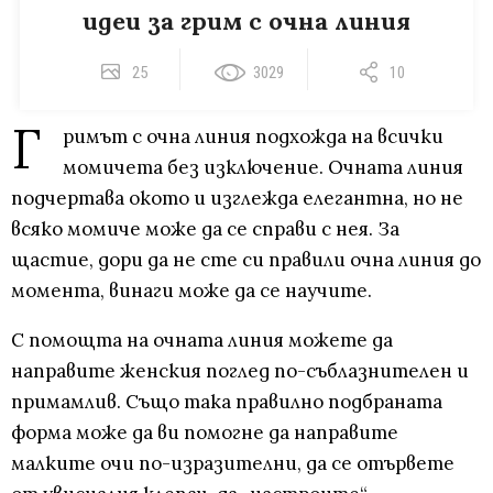
идеи за грим с очна линия
25
3029
10
Г
римът с очна линия подхожда на всички
момичета без изключение. Очната линия
подчертава окото и изглежда елегантна, но не
всяко момиче може да се справи с нея. За
щастие, дори да не сте си правили очна линия до
момента, винаги може да се научите.
С помощта на очната линия можете да
направите женския поглед по-съблазнителен и
примамлив. Също така правилно подбраната
форма може да ви помогне да направите
малките очи по-изразителни, да се отървете