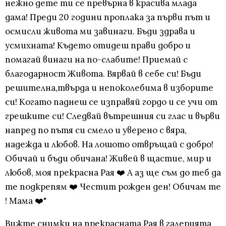
нежно дете ти се превърна в красива млада
дама! Преди 20 години проплака за първи път и
осмисли живота ми завинаги. Бъди здрава и
усмихната! Където отидеш прави добро и
помагай винаги на по-слабите! Приемай с
благодарност Живота. Вярвай в себе си! Бъди
решителна,твърда и непоколебима в изборите
си! Когато паднеш се изправяй гордо и се учи от
грешките си! Следвай вътрешния си глас и върви
напред по пътя си смело и уверено с вяра,
надежда и любов. На лошото отвръщай с добро!
Обичай и бъди обичана! Живей в щастие, мир и
любов, моя прекрасна Рая ❤️ А аз ще съм до теб да
те подкрепям ❤️ Честит рожден ден! Обичам те
! Мама ❤️"
Вижте снимки на прекрасната Рая в галерията