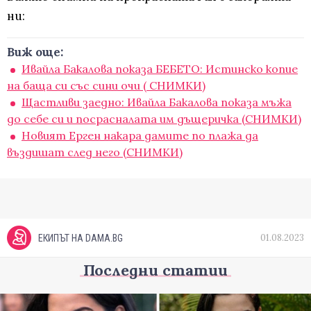
ни:
Виж още:
Ивайла Бакалова показа БЕБЕТО: Истинско копие
на баща си със сини очи ( СНИМКИ)
Щастливи заедно: Ивайла Бакалова показа мъжа
до себе си и посрасналата им дъщеричка (СНИМКИ)
Новият Ерген накара дамите по плажа да
въздишат след него (СНИМКИ)
01.08.2023
ЕКИПЪТ НА DAMA.BG
Последни статии