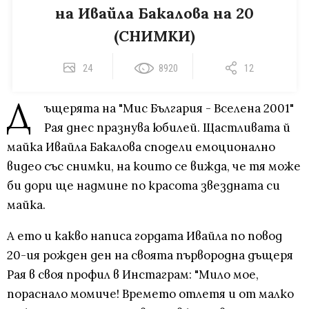
на Ивайла Бакалова на 20
(СНИМКИ)
24
8920
12
Д
ъщерята на "Мис България - Вселена 2001"
Рая днес празнува юбилей. Щастливата й
майка Ивайла Бакалова сподели емоционално
видео със снимки, на които се вижда, че тя може
би дори ще надмине по красота звездната си
майка.
А ето и какво написа гордата Ивайла по повод
20-ия рожден ден на своята първородна дъщеря
Рая в своя профил в Инстаграм: "Мило мое,
пораснало момиче! Времето отлетя и от малко