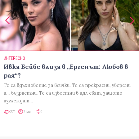
ИНТЕРЕСНО
Ивка Бейбе влиза в „Ергенът: Любов в
рая“?
Те са вдъхновение за всички. Те са прекрасни, уверени
и... възрастни. Те са известни в цял свят, защото
изглеждат…
271
2 мин
0