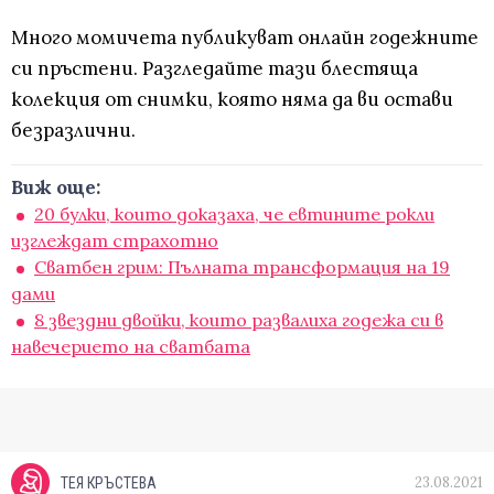
Много момичета публикуват онлайн годежните
си пръстени. Разгледайте тази блестяща
колекция от снимки, която няма да ви остави
безразлични.
Виж още:
20 булки, които доказаха, че евтините рокли
изглеждат страхотно
Сватбен грим: Пълната трансформация на 19
дами
8 звездни двойки, които развалиха годежа си в
навечерието на сватбата
23.08.2021
ТЕЯ КРЪСТЕВА