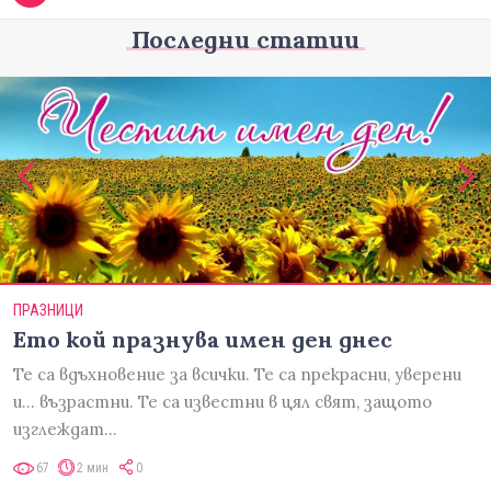
Последни статии
ПРАЗНИЦИ
Ето кой празнува имен ден днес
Те са вдъхновение за всички. Те са прекрасни, уверени
и... възрастни. Те са известни в цял свят, защото
изглеждат…
67
2 мин
0