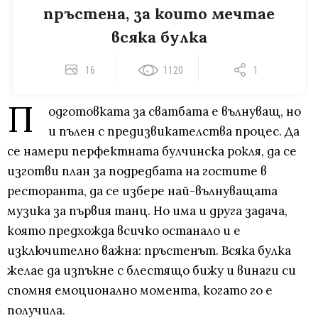
пръстена, за които мечтае
всяка булка
16
1120
1
П
одготовката за сватбата е вълнуващ, но
и пълен с предизвикателства процес. Да
се намери перфектната булчинска рокля, да се
изготви план за подредбата на гостите в
ресторанта, да се избере най-вълнуващата
музика за първия танц. Но има и друга задача,
която предхожда всичко останало и е
изключително важна: пръстенът. Всяка булка
желае да изпъкне с блестящо бижу и винаги си
спомня емоционално момента, когато го е
получила.