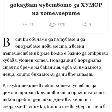
доказват чувството за ХУМОР
на хотелиерите
15
1275
9
В
сички обичаме да пътуваме и да
опознаваме нови места, а всеки
пътешественик знае колко е важно да откриеш
хубав и уютен хотел. Попадайки в поредната
стая по време на ваканция, едва ли има много
неща, които биха могли да ни впечатлят.
Е, служителите в някои хотели успяват да
демонстрират креативност и оригиналност с
някои дребни детайли. Днес в галерията
събрахме 14 снимки, които ще ви убедят, че и в