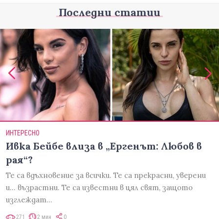
Последни статии
ИНТЕРЕСНО
Ивка Бейбе влиза в „Ергенът: Любов в
рая“?
Те са вдъхновение за всички. Те са прекрасни, уверени
и... възрастни. Те са известни в цял свят, защото
изглеждат…
271
2 мин
0