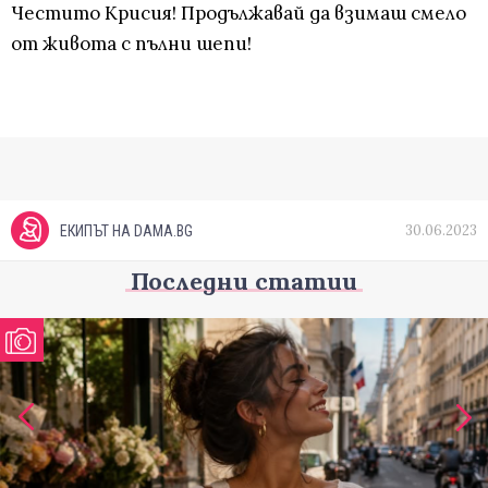
Честито Крисия! Продължавай да взимаш смело
от живота с пълни шепи!
30.06.2023
ЕКИПЪТ НА DAMA.BG
Последни статии