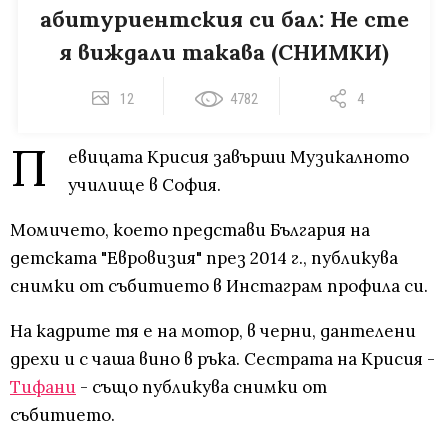
абитуриентския си бал: Не сте
я виждали такава (СНИМКИ)
12
4782
4
П
евицата Крисия завърши Музикалното
училище в София.
Момичето, което представи България на
детската "Евровизия" през 2014 г., публикува
снимки от събитието в Инстаграм профила си.
На кадрите тя е на мотор, в черни, дантелени
дрехи и с чаша вино в ръка. Сестрата на Крисия -
Тифани
- също публикува снимки от
събитието.