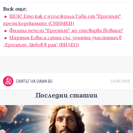
Виж още:
ШОК! Ето как е изглеждала Габи от "Ергенът"
преди корекциите (СНИМКИ)
Филипа печели "Ергенът", но отсвирва Йовица?
Мартин Елвиса срина със земята участници в
„Ергенът: Любов в рая“ (ВИДЕО)
24.09.2025
ЕКИПЪТ НА DAMA.BG
Последни статии