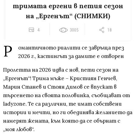
тримата ергени в петия сезон
на „Ергенът“ (СНИМКИ)
4
3005
18
Р
омантичното риалити се завръща през
2026 г., кастингът за дамите е отворен
Пролетта на 2026 идва с нов, пети сезон на
„Ергенът“! Трима мъже – Кристиян Генчев,
Марин Станев и Стоян Димов се впускат в
търсенето на своята половинка, съобщават от
ladyzone. Те са различни, те имат собствени
истории и мечти, но ги обединява желанието да
намерят жената, към която да се обърнат с
„моя любов“.