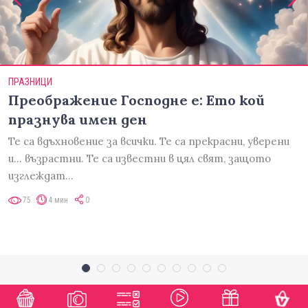
ПРАЗНИЦИ
Преображение Господне е: Ето кой
празнува имен ден
Те са вдъхновение за всички. Те са прекрасни, уверени
и... възрастни. Те са известни в цял свят, защото
изглеждат…
75
4 мин
0