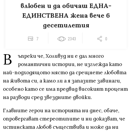
влюбен и да обичаш ЕДНА-
ЕДИНСТВЕНА жена вече 6
десетилетия
7
2343
0
В
ъпреки че, Холивуд ни е дал много
романтични истории, не изглежда като
най-подходящото място да срещнете любовта
на живота си, а камо ли а я запазите завинаги,
особено като се има предвид високият процент
на разводи сред звездните двойки.
Главните герои на историята ни днес, обаче,
опровергават стереотипите и ни доказват, че
истинската любов съществива и може да ни