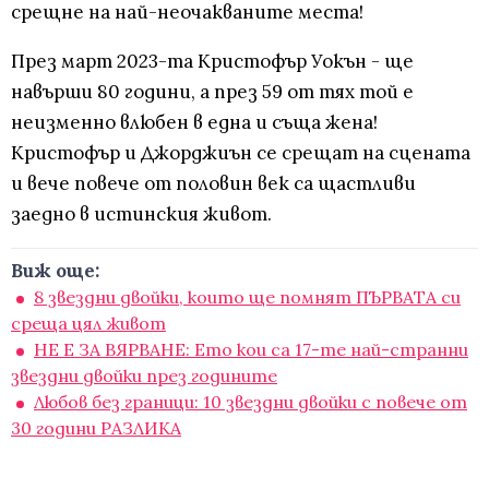
срещне на най-неочакваните места!
През март 2023-та Кристофър Уокън - ще
навърши 80 години, а през 59 от тях той е
неизменно влюбен в една и съща жена!
Кристофър и Джорджиън се срещат на сцената
и вече повече от половин век са щастливи
заедно в истинския живот.
Виж още:
8 звездни двойки, които ще помнят ПЪРВАТА си
среща цял живот
НЕ Е ЗА ВЯРВАНЕ: Ето кои са 17-те най-странни
звездни двойки през годините
Любов без граници: 10 звездни двойки с повече от
30 години РАЗЛИКА