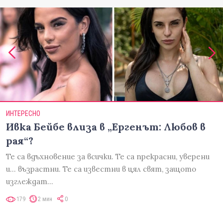
ИНТЕРЕСНО
Ивка Бейбе влиза в „Ергенът: Любов в
рая“?
Те са вдъхновение за всички. Те са прекрасни, уверени
и... възрастни. Те са известни в цял свят, защото
изглеждат…
179
2 мин
0