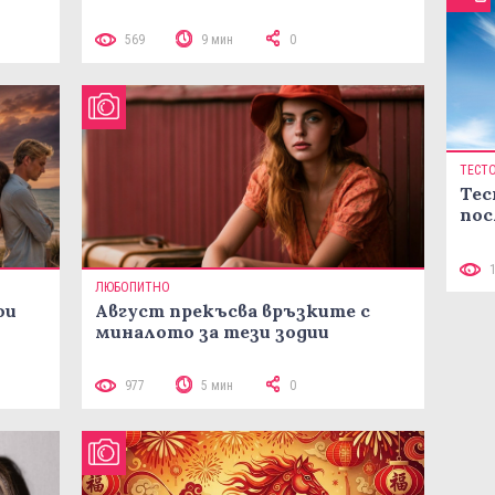
569
9 мин
0
ТЕСТ
Тес
пос
ЛЮБОПИТНО
ои
Август прекъсва връзките с
миналото за тези зодии
977
5 мин
0