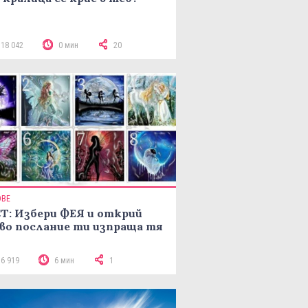
118 042
0 мин
20
ОВЕ
Т: Избери ФЕЯ и открий
во послание ти изпраща тя
16 919
6 мин
1