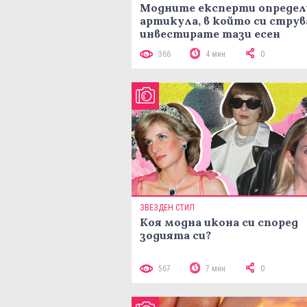
Модните експерти определ
артикула, в който си струв
инвестирате тази есен
366
4 мин
0
ЗВЕЗДЕН СТИЛ
Коя модна икона си според
зодията си?
567
7 мин
0