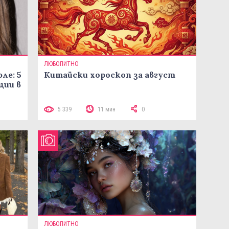
ЛЮБОПИТНО
ле: 5
Китайски хороскоп за август
ции в
5 339
11 мин
0
ЛЮБОПИТНО