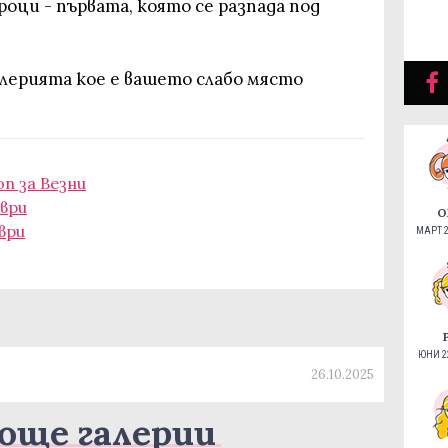
оци - първата, която се разпада под
алерията кое е вашето слабо място
п за Везни
мври
О
ври
МАРТ 2
ЮНИ 22
26.10.2025
още галерии