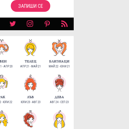
ЗАПИШИ СЕ
ВЕН
ТЕЛЕЦ
БЛИЗНАЦИ
1 - АПР 20
АПР 21 - МАЙ 21
МАЙ 22 - ЮНИ 21
РАК
ЛЪВ
ДЕВА
 - ЮЛИ 22
ЮЛИ 23 - АВГ 23
АВГ 24 - СЕП 23