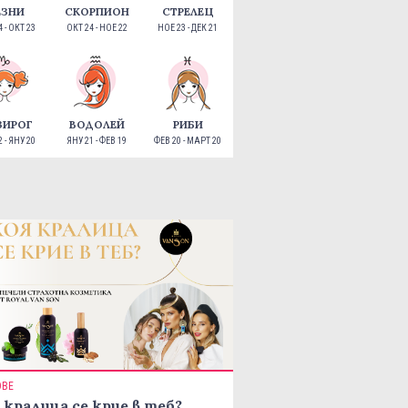
ЕЗНИ
СКОРПИОН
СТРЕЛЕЦ
 - ОКТ 23
ОКТ 24 - НОЕ 22
НОЕ 23 - ДЕК 21
ЗИРОГ
ВОДОЛЕЙ
РИБИ
 - ЯНУ 20
ЯНУ 21 - ФЕВ 19
ФЕВ 20 - МАРТ 20
ОВЕ
 кралица се крие в теб?