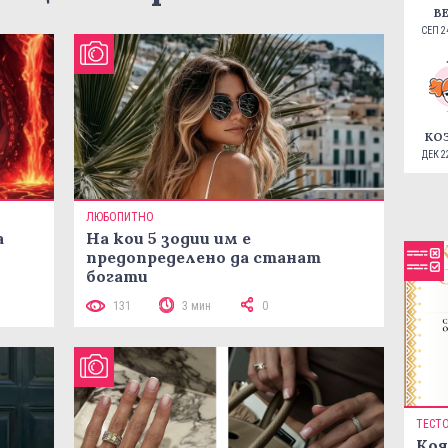
В
СЕП 24
КО
ДЕК 22
ЛЮБОПИТНО
а
На кои 5 зодии им е
предопределено да станат
богати
131
3 мин
0
ТЕСТ
Коя