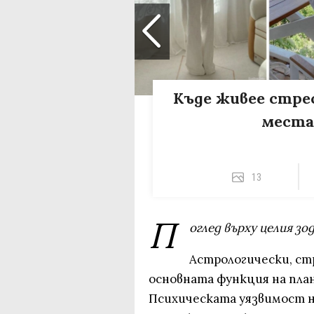
Къде живее стре
места
13
П
оглед върху целия зо
Астрологически, ст
основната функция на план
Психическата уязвимост не