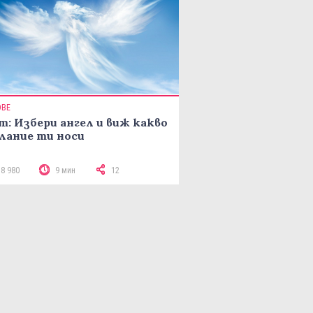
ОВЕ
т: Избери ангел и виж какво
лание ти носи
18 980
9 мин
12