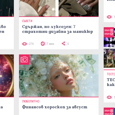
СЪВЕТИ
кво
Сдържан, но луксозен: 7
ен
страхотни дизайна за маникюр
276
7 мин
0
ТЕСТ
ТЕС
как
ЛЮБОПИТНО
на
Финансов хороскоп за август