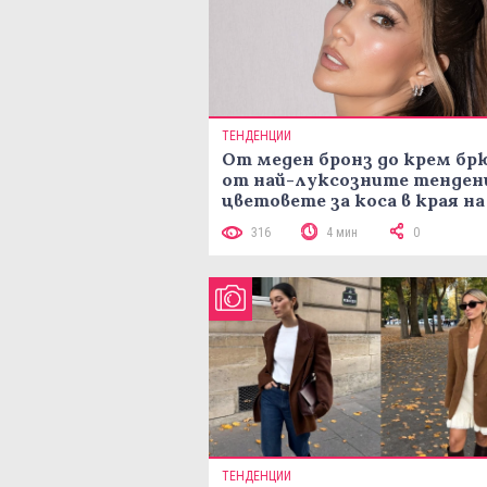
ТЕНДЕНЦИИ
От меден бронз до крем брю
от най-луксозните тенден
цветовете за коса в края на
лятото
316
4 мин
0
ТЕНДЕНЦИИ