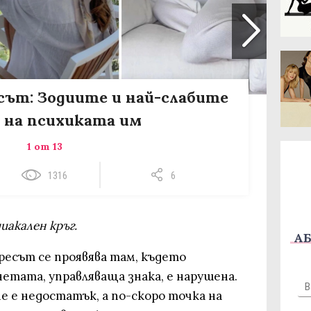
сът: Зодиите и най-слабите
 на психиката им
1 от 13
1316
6
диакален кръг.
АБ
ресът се проявява там, където
етата, управляваща знака, е нарушена.
 е недостатък, а по-скоро точка на