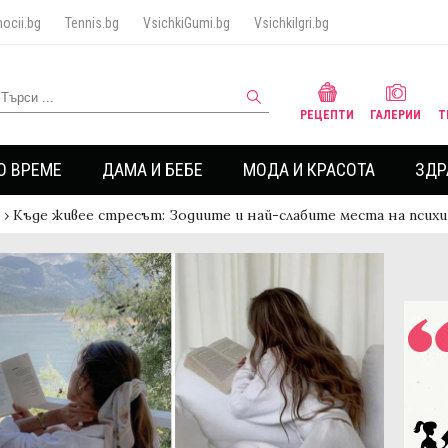
ocii.bg
Tennis.bg
VsichkiGumi.bg
VsichkiIgri.bg
РЕЦЕПТИ
ГАЛЕРИИ
Т
О ВРЕМЕ
ДАМА И БЕБЕ
МОДА И КРАСОТА
ЗДР
›
Къде живее стресът: Зодиите и най-слабите места на псих