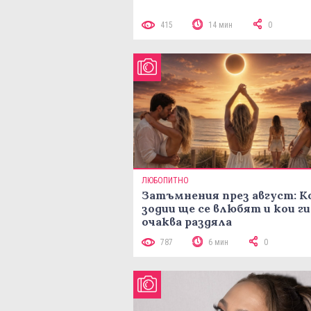
415
14 мин
0
ЛЮБОПИТНО
Затъмнения през август: К
зодии ще се влюбят и кои ги
очаква раздяла
787
6 мин
0