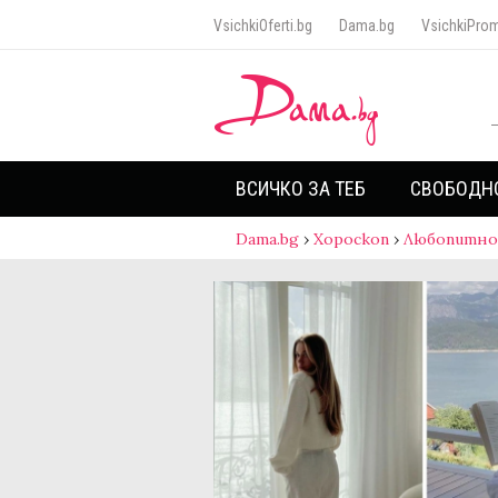
VsichkiOferti.bg
Dama.bg
VsichkiProm
ВСИЧКО ЗА ТЕБ
СВОБОДН
Dama.bg
›
Хороскоп
›
Любопитно