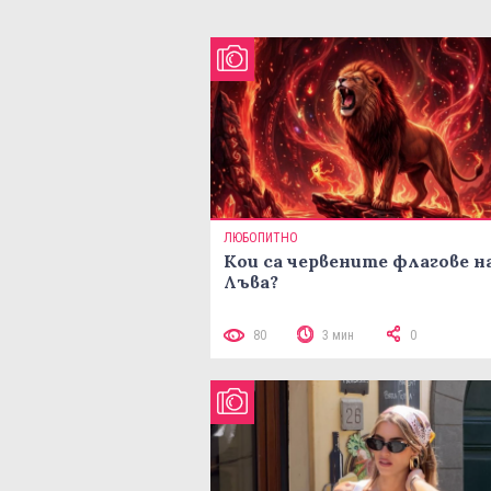
ЛЮБОПИТНО
Кои са червените флагове н
Лъва?
80
3 мин
0