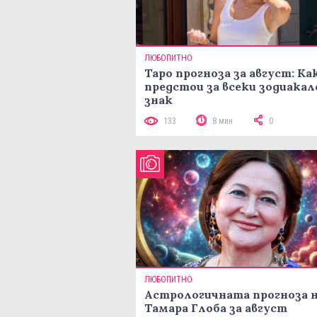
ЛЮБОПИТНО
Таро прогноза за август: Ка
предстои за всеки зодиакал
знак
133
8 мин
0
ЛЮБОПИТНО
Астрологичната прогноза 
Тамара Глоба за август