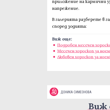
приложение на кармични ур
напрежение.
В галерията разберете в г
според зодията:
Виж още:
Подробен месечен хороско
Месечен хороскоп за ное
Любовен хороскоп за ноем
ДОНИКА СИМЕОНОВА
Виж 