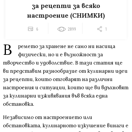
за рецепти за всяко
настроение (СНИМКИ)
6
2899
1
В
ремето за хранене не само ни насища
физически, но и е възможност за
творчество и удоволствие. В тази статия ще
ви представим разнообразие от кулинарни идеи
за рецепти, които отговарят на различни
настроения и ситуации, които ще ви вдъхновят
за кулинарни изживявания във всяка една
обстановка.
Независимо от настроението или
обстановката, кулинарното изкушение винаги е