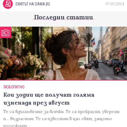
07.02.2024
ЕКИПЪТ НА DAMA.BG
Последни статии
ЛЮБОПИТНО
Кои зодии ще получат голяма
изненада през август
Те са вдъхновение за всички. Те са прекрасни, уверени
и... възрастни. Те са известни в цял свят, защото
изглеждат…