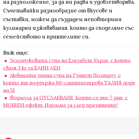
на разположение, за да ни радва и удовлетворява.
Съчетавайки разнообразие от вкусове и
съставки, можем да създадем неповторими
кулинарни изживявания, които да споделяме със
семейството и приятелите си.
Виж още:
Зеленчуковата супа на Елизабет Хърли, с която
сваля 3 кг за ЕДИН ДЕН
Любимата зимна супа на Гуинет Полтроу, с
която тя поддържа 60-сантиметрова ТАЛИЯ дори
на 51
Формула за ОТСЛАБВАНЕ, която се пие 7 дни, с
МОЩЕН ефект: Идеална за след празниците!