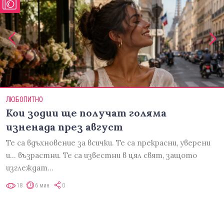
ЛЮБОПИТНО
Кои зодии ще получат голяма
изненада през август
Те са вдъхновение за всички. Те са прекрасни, уверени
и... възрастни. Те са известни в цял свят, защото
изглеждат…
18
6 мин
0