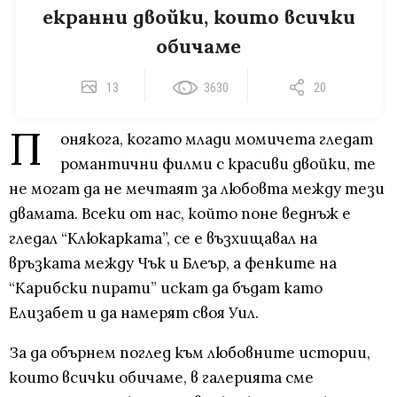
екранни двойки, които всички
обичаме
13
3630
20
П
онякога, когато млади момичета гледат
романтични филми с красиви двойки, те
не могат да не мечтаят за любовта между тези
двамата. Всеки от нас, който поне веднъж е
гледал “Клюкарката”, се е възхищавал на
връзката между Чък и Блеър, а фенките на
“Карибски пирати” искат да бъдат като
Елизабет и да намерят своя Уил.
За да обърнем поглед към любовните истории,
които всички обичаме, в галерията сме