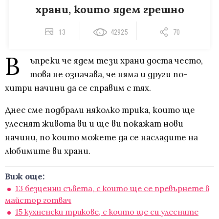
храни, които ядем грешно
13
42925
70
В
ъпреки че ядем тези храни доста често,
това не означава, че няма и други по-
хитри начини да се справим с тях.
Днес сме подбрали няколко трика, които ще
улеснят живота ви и ще ви покажат нови
начини, по които можете да се насладите на
любимите ви храни.
Виж още:
13 безценни съвета, с които ще се превърнете в
майстор готвач
15 кухненски трикове, с които ще си улесните