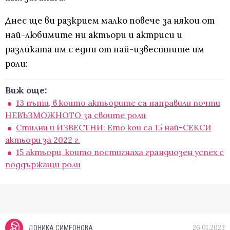
Днес ще ви разкрием малко повече за някои от
най-любимите ни актьори и актриси и
разликата им с едни от най-известните им
роли:
Виж още:
13 пъти, в които актьорите са направили почти
НЕВЪЗМОЖНОТО за своите роли
Стилни и ИЗВЕСТНИ: Ето кои са 15 най-СЕКСИ
актьори за 2022 г.
15 актьори, които постигнаха грандиозен успех с
поддържащи роли
26.01.2023
ДОНИКА СИМЕОНОВА