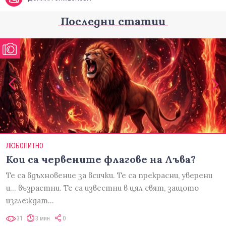
Последни статии
ЛЮБОПИТНО
Кои са червените флагове на Лъва?
Те са вдъхновение за всички. Те са прекрасни, уверени
и... възрастни. Те са известни в цял свят, защото
изглеждат…
31
3 мин
0