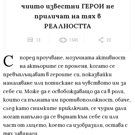
чиито известни ГЕРОИ не
приличат на тях в
РЕАЛНОСТТА
13
1545
23
С
поред проучване, мозъчната активност
на актьорите се променя, когато се
превъплъщават в героите си, показвайки
намаляване или потискане на чувството им за
себе си. Може да е освобождаващо да са в роли,
които са пълната им противоположност, обаче,
след като снимките приключат, се чудим дали
могат напълно да се върнат към себе си или
част от лицето, което са изобразили, остава с
тях завинаги.