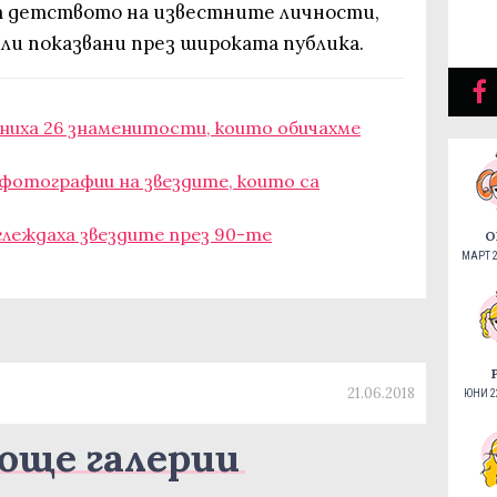
т детството на известните личности,
ли показвани през широката публика.
мениха 26 знаменитости, които обичахме
 фотографии на звездите, които са
зглеждаха звездите през 90-те
О
МАРТ 2
21.06.2018
ЮНИ 22
още галерии