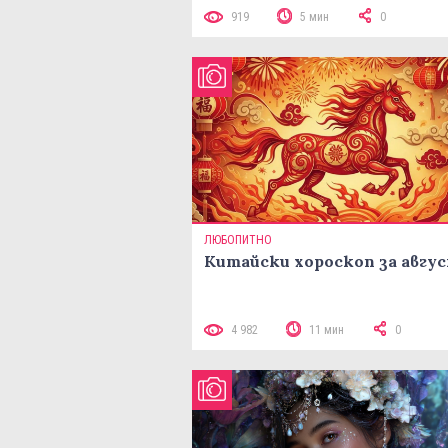
919
5 мин
0
ЛЮБОПИТНО
Китайски хороскоп за авгу
4 982
11 мин
0