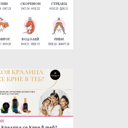
ЕЗНИ
СКОРПИОН
СТРЕЛЕЦ
 - ОКТ 23
ОКТ 24 - НОЕ 22
НОЕ 23 - ДЕК 21
ЗИРОГ
ВОДОЛЕЙ
РИБИ
 - ЯНУ 20
ЯНУ 21 - ФЕВ 19
ФЕВ 20 - МАРТ 20
ОВЕ
 кралица се крие в теб?