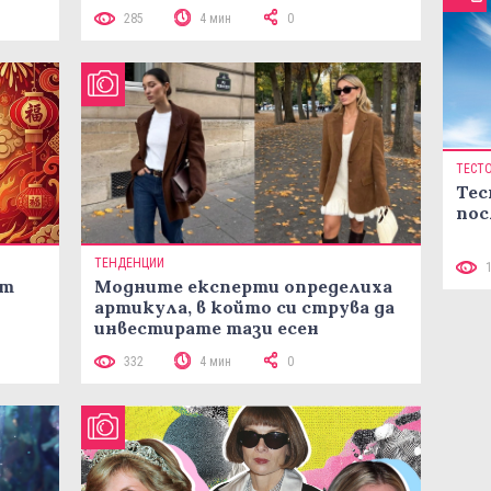
лятото
285
4 мин
0
ТЕСТ
Тес
пос
ТЕНДЕНЦИИ
ст
Модните експерти определиха
артикула, в който си струва да
инвестирате тази есен
332
4 мин
0