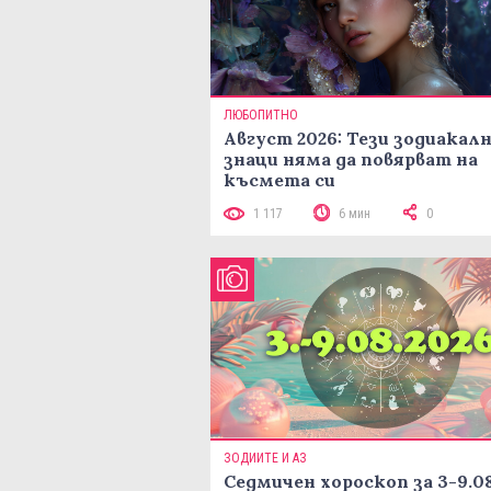
ЛЮБОПИТНО
Август 2026: Тези зодиакал
знаци няма да повярват на
късмета си
1 117
6 мин
0
ЗОДИИТЕ И АЗ
Седмичен хороскоп за 3-9.08