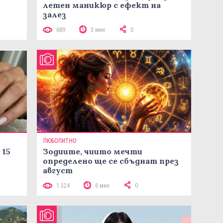
летен маникюр с ефект на
залез
689
3 мин
0
ЛЮБОПИТНО
 15
Зодиите, чиито мечти
определено ще се сбъднат през
август
1 524
6 мин
0