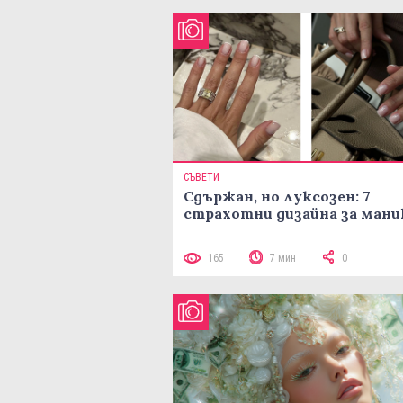
СЪВЕТИ
Сдържан, но луксозен: 7
страхотни дизайна за ман
165
7 мин
0