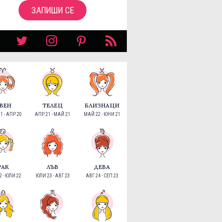
ЗАПИШИ СЕ
ВЕН
ТЕЛЕЦ
БЛИЗНАЦИ
1 - АПР 20
АПР 21 - МАЙ 21
МАЙ 22 - ЮНИ 21
РАК
ЛЪВ
ДЕВА
 - ЮЛИ 22
ЮЛИ 23 - АВГ 23
АВГ 24 - СЕП 23