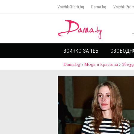
VsichkiOferti.bg
Dama.bg
VsichkiProm
ВСИЧКО ЗА ТЕБ
СВОБОДН
Dama.bg
›
Мода и красота
›
Звезд