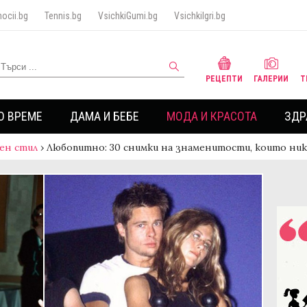
ocii.bg
Tennis.bg
VsichkiGumi.bg
VsichkiIgri.bg
РЕЦЕПТИ
ГАЛЕРИИ
Т
О ВРЕМЕ
ДАМА И БЕБЕ
МОДА И КРАСОТА
ЗДР
ен стил
›
Любопитно: 30 снимки на знаменитости, които ник