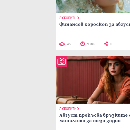
ЛЮБОПИТНО
Финансов хороскоп за авгу
460
9 мин
0
ЛЮБОПИТНО
Август прекъсва връзките 
миналото за тези зодии