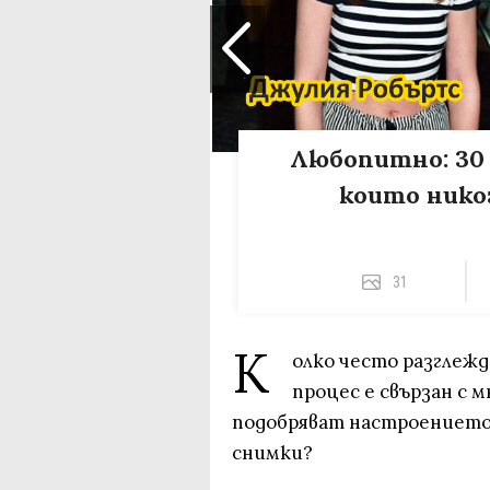
Любопитно: 30
които никог
31
К
олко често разглеж
процес е свързан с 
подобряват настроението 
снимки?