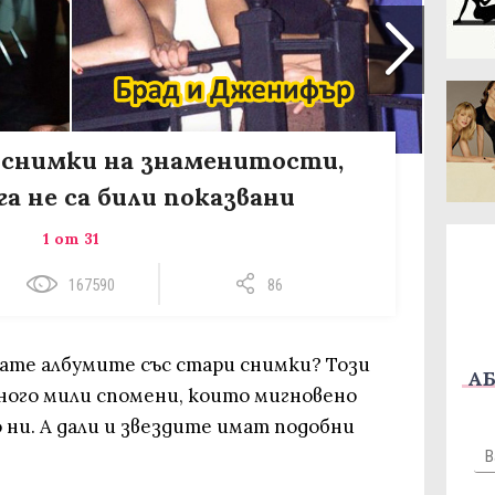
 снимки на знаменитости,
а не са били показвани
1 от 31
167590
86
дате албумите със стари снимки? Този
АБ
много мили спомени, които мигновено
ни. А дали и звездите имат подобни