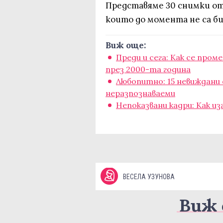
Представяме 30 снимки о
които до момента не са би
Виж още:
Преди и сега: Как се про
през 2000-та година
Любопитно: 15 невиждани
неразпознаваеми
Непоказвани кадри: Как и
ВЕСЕЛА УЗУНОВА
Виж 