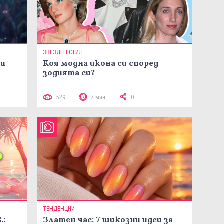
ЗВЕЗДЕН СТИЛ
ни
Коя модна икона си според
зодията си?
529
7 мин
0
ТЕНДЕНЦИИ
.:
Златен час: 7 шикозни идеи за