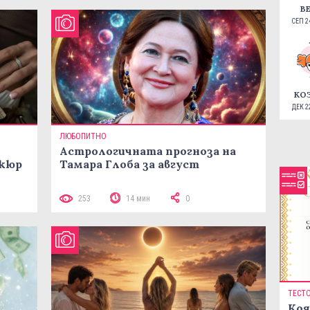
В
СЕП 24
КО
ДЕК 22
ЛЮБОПИТНО
Астрологичната прогноза на
икюр
Тамара Глоба за август
253
14 мин
0
ТЕСТ
Коя