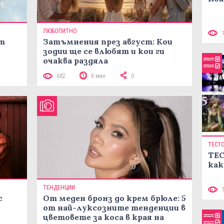
ЛЮБОПИТНО
ст
Затъмнения през август: Кои
зодии ще се влюбят и кои ги
очаква раздяла
682
6 мин
0
ТЕСТ
ТЕС
как
ТЕНДЕНЦИИ
с
От меден бронз до крем брюле: 5
от най-луксозните тенденции в
цветовете за коса в края на