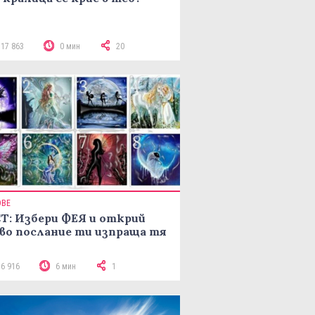
117 863
0 мин
20
ОВЕ
Т: Избери ФЕЯ и открий
во послание ти изпраща тя
16 916
6 мин
1