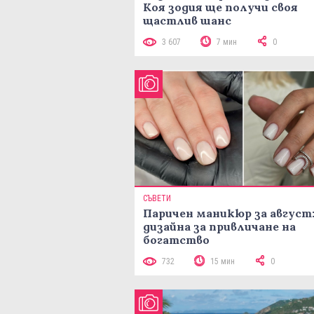
Коя зодия ще получи своя
щастлив шанс
3 607
7 мин
0
СЪВЕТИ
Паричен маникюр за август:
дизайна за привличане на
богатство
732
15 мин
0