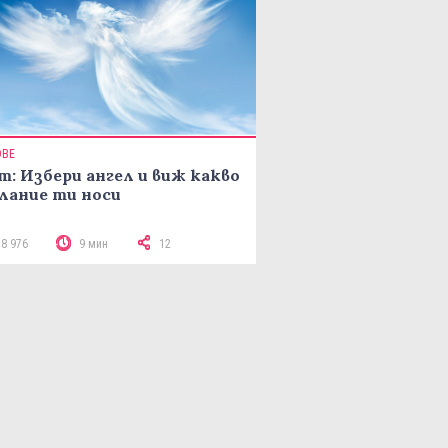
ОВЕ
т: Избери ангел и виж какво
лание ти носи
18 976
9 мин
12