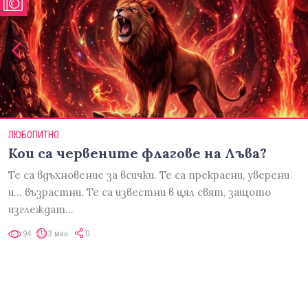
ЛЮБОПИТНО
Кои са червените флагове на Лъва?
Те са вдъхновение за всички. Те са прекрасни, уверени
и... възрастни. Те са известни в цял свят, защото
изглеждат…
94
3 мин
0