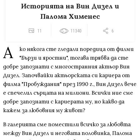
Историята на Вин Дизел и
Палома Хименес
11
11340
6
А
ко някога сте гледали поредица от филми
"Бързи и яростни", тогава трябва да сте
добре запознати с многостранния актьор Вин
Дизел. Започвайки актьорската си кариера от
филма "Пробуждания" през 1990 г., Вин Дизел вече
е спечелил сърцата на милиони. Всички ние сме
добре запознати с кариерата му, но какво да
кажем за любовния му живот?
В галерията сме поместили всичко за любовта
между Вин Дизел и неговата половинка, Палома